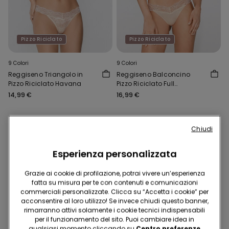
Pizzo Riciclato
Pizzo Riciclato
9 Colori
9 Colori
Reggiseno Triangolo in
Reggiseno Balconcino
Pizzo Riciclato Havana
Pizzo Riciclato Full
Coverage Prague
14,99 €
16,99 €
Chiudi
Esperienza personalizzata
Grazie ai cookie di profilazione, potrai vivere un’esperienza
fatta su misura per te con contenuti e comunicazioni
commerciali personalizzate. Clicca su “Accetta i cookie” per
acconsentire al loro utilizzo! Se invece chiudi questo banner,
rimarranno attivi solamente i cookie tecnici indispensabili
per il funzionamento del sito. Puoi cambiare idea in
qualsiasi momento cliccando su
Centro preferenze