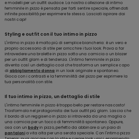
e modelli per un outfit audace. La nostra collezione di intimo
femminile in pizzo è pensata per farti sentire speciale, offrendoti
infinite possibilità per esprimere te stessa. Lasciati ispirare dai
nostri capi!
Styling e outfit con il tuo intimo in pizzo
L'intimo in pizzo è molto più di semplice biancheria: è un vero e
proprio accessorio di stile per arricchire i tuoi look. Prova a far
intravedere una bralette in pizzo sotto una camicia o un blazer
per un outfit glam e di tendenza. L'intimo femminile in pizzo
diventa così un dettaglio cool che trasforma un semplice capo
di
abbigliamento donna
in un look originale e spontaneo.
Gioca con i contrasti e la femminilità del pizzo per esprimere la
tua personalità con stile.
Il tuo intimo in pizzo, un dettaglio di stile
L'intimo femminile in pizzo è troppo bello per restare nascosto!
Trasformalo nel protagonista dei tuoi outfit più glam. Lascia che
il bordo di un reggiseno in pizzo si intraveda da una maglia o
una camicia per un tocco di femminilità spontaneo. Oppure,
osa con un
body
in pizzo, perfetto da abbinare a un paio di
pantaloni
a vita alta per una serata speciale. Con l'intimo pizzo
Tezenis, puoi giocare con lo stile e creare look unici, esprimendo