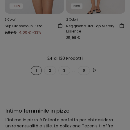
-33%
New
5 Colori
2 Colori
Slip Classico in Pizzo
Reggiseno Bra Top Mistery
Essence
5,99 €
4,00 €
-33%
25,99 €
24 di 130 Prodotti
...
1
2
3
6
Intimo femminile in pizzo
L'intimo in pizzo è l'alleato perfetto per chi desidera
unire sensualità e stile. La collezione Tezenis ti offre