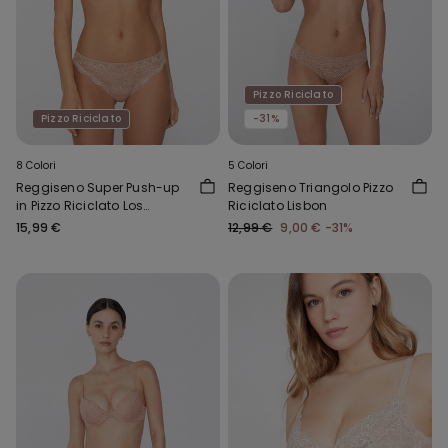
Pizzo Riciclato
Pizzo Riciclato
-31%
8 Colori
5 Colori
Reggiseno Super Push-up
Reggiseno Triangolo Pizzo
in Pizzo Riciclato Los
Riciclato Lisbon
Angeles
15,99 €
12,99 €
9,00 €
-31%