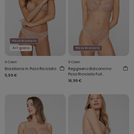
Pizzo Riciclato
4+1 gratis
Pizzo Riciclato
9 Colori
9 Colori
Brasiliana in Pizzo Riciclato
Reggiseno Balconcino
Pizzo Riciclato Full
5,99 €
Coverage Prague
16,99 €