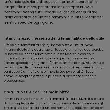
un'ampia selezione di capi, dai completi coordinati ai
singoli slip in pizzo, per creare look sempre nuovi e
femminili. Scopri tutti i modelli e lasciati conquistare
dalla versatilità dell'intimo femminile in pizzo, ideale per
sentirti speciale ogni giorno.
Intimo in pizzo: l'essenza della femminilità e dello stile
Simbolo di femminilità e stile, l'intimo pizzo è il must-have
intramontabile che aggiunge un tocco glam al tuo guardaroba.
La nostra collezione reinterpreta questo tessuto classico in
chiave moderna e giocosa, perfetta per la donna che ama
sentirsi speciale ogni giorno. L'intimo femminile in pizzo Tezenis è
pensato per offrirti design unici e versatili: dai
reggiseni
ai body,
ogni capo è un invito a esprimere la tua personalità. Scopri
come un semplice dettaglio può fare la differenza e renderti
protagonista.
Crea il tuo stile con l’intimo in pizzo
L'intimo in pizzo è sinonimo di femminilità e stile. Divertiti a creare
i tuoi completi preferiti abbinando un sensuale reggiseno con gli
slip
in pizzo coordinati per un look romantico, oppure mixa colori