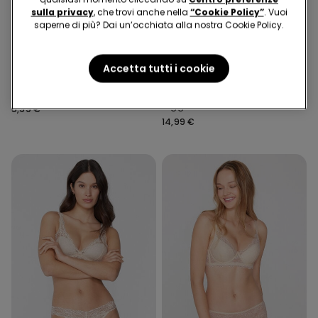
sulla privacy
, che trovi anche nella
“Cookie Policy”
. Vuoi
saperne di più? Dai un’occhiata alla nostra Cookie Policy.
Pizzo Riciclato
4+1 gratis
Pizzo Riciclato
Accetta tutti i cookie
9 Colori
11 Colori
Brasiliana in Pizzo Riciclato
Reggiseno Balconcino
Leggermente Imbottito
5,99 €
Pizzo Riciclato Wien
14,99 €