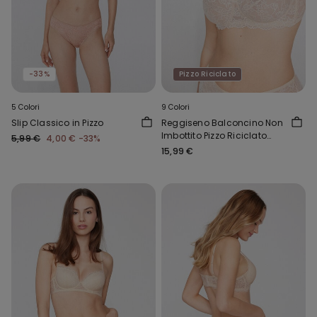
-33%
Pizzo Riciclato
5 Colori
9 Colori
Slip Classico in Pizzo
Reggiseno Balconcino Non
Imbottito Pizzo Riciclato
5,99 €
4,00 €
-33%
Paris
15,99 €