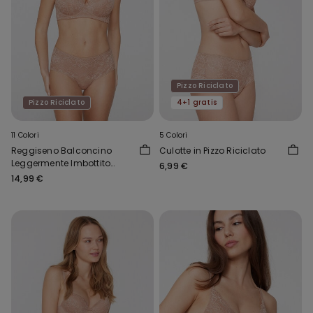
Pizzo Riciclato
Pizzo Riciclato
4+1 gratis
11 Colori
5 Colori
Reggiseno Balconcino
Culotte in Pizzo Riciclato
Leggermente Imbottito
6,99 €
Pizzo Riciclato Wien
14,99 €