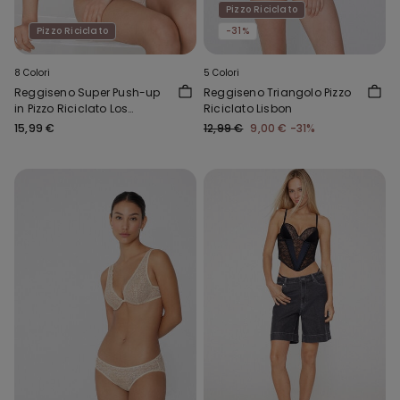
Pizzo Riciclato
Pizzo Riciclato
-31%
8 Colori
5 Colori
Reggiseno Super Push-up
Reggiseno Triangolo Pizzo
in Pizzo Riciclato Los
Riciclato Lisbon
Angeles
15,99 €
12,99 €
9,00 €
-31%