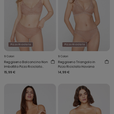
Pizzo Riciclato
Pizzo Riciclato
9 Colori
9 Colori
Reggiseno Balconcino Non
Reggiseno Triangolo in
Imbottito Pizzo Riciclato
Pizzo Riciclato Havana
Paris
15,99 €
14,99 €