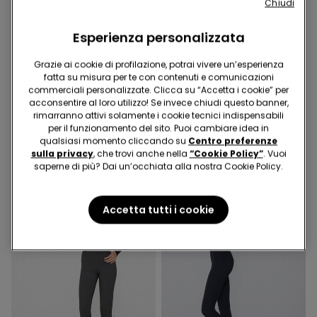
Chiudi
Esperienza personalizzata
Cotone Organico
Grazie ai cookie di profilazione, potrai vivere un’esperienza
fatta su misura per te con contenuti e comunicazioni
1 Colore
3 Colori
commerciali personalizzate. Clicca su “Accetta i cookie” per
Leggings in Cotone
Leggings Basic con
acconsentire al loro utilizzo! Se invece chiudi questo banner,
Organico
Cotone
rimarranno attivi solamente i cookie tecnici indispensabili
9,99 €
11,99 €
per il funzionamento del sito. Puoi cambiare idea in
qualsiasi momento cliccando su
Centro preferenze
sulla privacy
, che trovi anche nella
“Cookie Policy”
. Vuoi
saperne di più? Dai un’occhiata alla nostra Cookie Policy.
Accetta tutti i cookie