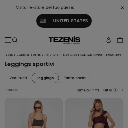
×
Visita l'e-store del tuo paese:
UNITED STATES
>
>
>
DONNA
ABBIGLIAMENTO SPORTIVO
LEGGINGS E PANTALONCINI
LEGGINGS
Leggings sportivi
Vedi tutti
Leggings
Pantaloncini
Rimuovi filtri
Filtra
(1)
17 articoli