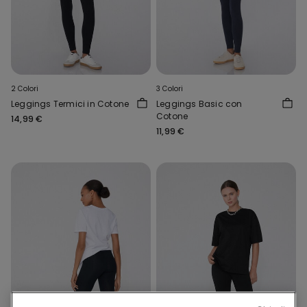
2 Colori
3 Colori
Leggings Termici in Cotone
Leggings Basic con
Cotone
14,99 €
11,99 €