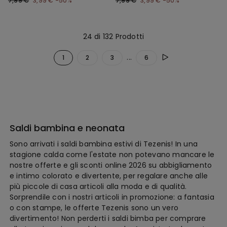
7,99 €
3,99 €
-50%
7,99 €
3,99 €
-50%
24 di 132 Prodotti
...
1
2
3
6
Saldi bambina e neonata
Sono arrivati i saldi bambina estivi di Tezenis! In una
stagione calda come l'estate non potevano mancare le
nostre offerte e gli sconti online 2026 su abbigliamento
e intimo colorato e divertente, per regalare anche alle
più piccole di casa articoli alla moda e di qualità.
Sorprendile con i nostri articoli in promozione: a fantasia
o con stampe, le offerte Tezenis sono un vero
divertimento! Non perderti i saldi bimba per comprare