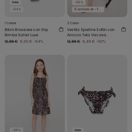
New
-50%
-54%
5 articoli al -70%
1 Colore
2 Colori
Bikini Brassiere con Slip
Vestito Spalline Sottili con
Bimba Safari Luxe
Arriccio Tela Viscosa
Bimba
12,99 €
6,00 €
-54%
12,99 €
6,49 €
-50%
-50%
New