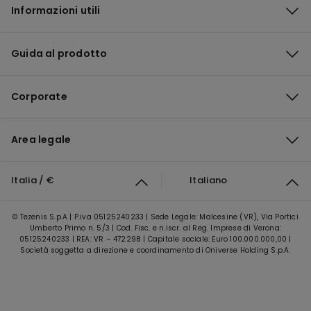
Informazioni utili
Guida al prodotto
Corporate
Area legale
Italia / €
Italiano
© Tezenis S.p.A | P.iva 05125240233 | Sede Legale: Malcesine (VR), Via Portici
Umberto Primo n. 5/3 | Cod. Fisc. e n.iscr. al Reg. Imprese di Verona:
05125240233 | REA: VR – 472298 | Capitale sociale: Euro 100.000.000,00 |
Società soggetta a direzione e coordinamento di Oniverse Holding S.p.A.