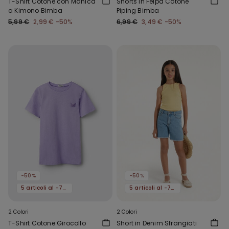
T-Shirt Cotone con Manica
Shorts in Felpa Cotone
a Kimono Bimba
Piping Bimba
5,99 €
2,99 €
-50%
6,99 €
3,49 €
-50%
-50%
-50%
5 articoli al -70%
5 articoli al -70%
2 Colori
2 Colori
T-Shirt Cotone Girocollo
Short in Denim Sfrangiati