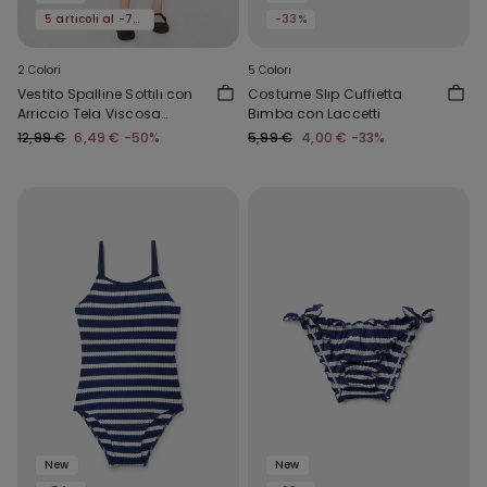
5 articoli al -70%
-33%
2 Colori
5 Colori
Vestito Spalline Sottili con
Costume Slip Cuffietta
Arriccio Tela Viscosa
Bimba con Laccetti
Bimba
12,99 €
6,49 €
-50%
5,99 €
4,00 €
-33%
New
New