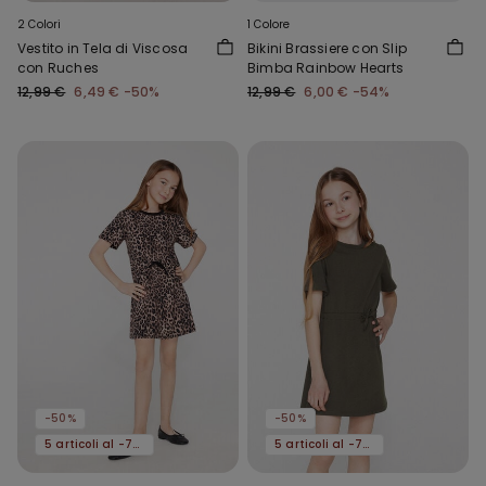
2 Colori
1 Colore
Vestito in Tela di Viscosa
Bikini Brassiere con Slip
con Ruches
Bimba Rainbow Hearts
12,99 €
6,49 €
-50%
12,99 €
6,00 €
-54%
-50%
-50%
5 articoli al -70%
5 articoli al -70%