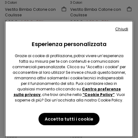
3 Colori
3 Colori
Vestito Bimba Cotone con
Vestito Bimba Cotone con
Coulisse
Coulisse
9,99 €
4,99 €
-50%
9,99 €
4,99 €
-50%
Chiudi
Esperienza personalizzata
Grazie ai cookie di profilazione, potrai vivere un’esperienza
fatta su misura per te con contenuti e comunicazioni
commerciali personalizzate. Clicca su “Accetta i cookie” per
acconsentire al loro utilizzo! Se invece chiudi questo banner,
rimarranno attivi solamente i cookie tecnici indispensabili
per il funzionamento del sito. Puoi cambiare idea in
qualsiasi momento cliccando su
Centro preferenze
sulla privacy
, che trovi anche nella
“Cookie Policy”
. Vuoi
saperne di più? Dai un’occhiata alla nostra Cookie Policy.
-50%
-50%
Accetta tutti i cookie
5 articoli al -70%
5 articoli al -70%
1 Colore
1 Colore