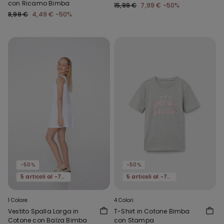
con Ricamo Bimba
15,99 €
7,99 €
-50%
8,99 €
4,49 €
-50%
-50%
-50%
5 articoli al -70%
5 articoli al -70%
1 Colore
4 Colori
Vestito Spalla Larga in
T-Shirt in Cotone Bimba
Cotone con Balza Bimba
con Stampa