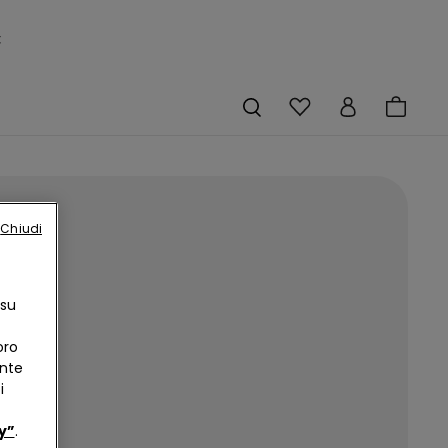
×
Chiudi
 è
 su
oro
ente
i
y”
.