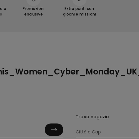
e a
Promozioni
Extra punti con
ck
esclusive
giochi e missioni
nis_Women_Cyber_Monday_UK_
Trova negozio