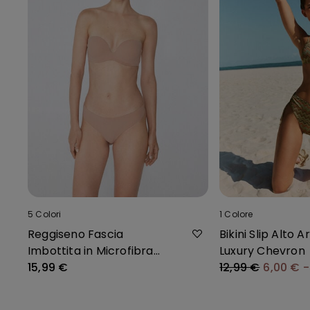
5
Colori
1
Colore
Reggiseno Fascia
Bikini Slip Alto A
Imbottita in Microfibra
Luxury Chevron
Riciclata New York
15,99 €
12,99 €
6,00 €