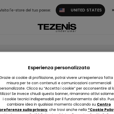
UNITED STATES
Visita l'e-store del tuo paese:
Esperienza personalizzata
l Cyber Monday
Grazie ai cookie di profilazione, potrai vivere un’esperienza fatta
finito!
misura per te con contenuti e comunicazioni commerciali
personalizzate. Clicca su “Accetta i cookie” per acconsentire al l
tilizzo! Se invece chiudi questo banner, rimarranno attivi solam
i cookie tecnici indispensabili per il funzionamento del sito. Puo
cambiare idea in qualsiasi momento cliccando su
Centro
Rimani aggiornato sulle novità del momento
preferenze sulla privacy
, che trovi anche nella
“Cookie Polic