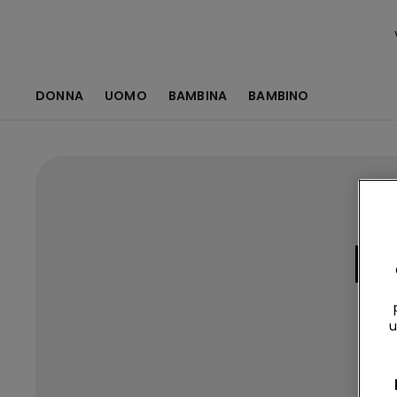
DONNA
UOMO
BAMBINA
BAMBINO
I
u