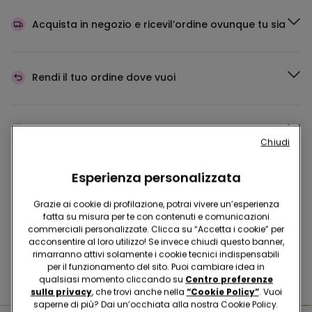
Acquista in negozio e ricevi
l’ordine ovunque tu sia
Rendi il tuo ordine
dove vuoi
Cambia la merce
in negozio
Chiudi
Esperienza personalizzata
Programma Fedeltà
TEZENIS TALENT
Grazie ai cookie di profilazione, potrai vivere un’esperienza
fatta su misura per te con contenuti e comunicazioni
commerciali personalizzate. Clicca su “Accetta i cookie” per
acconsentire al loro utilizzo! Se invece chiudi questo banner,
Hai domande sulle misure di sicurezza nei nostri store?
rimarranno attivi solamente i cookie tecnici indispensabili
per il funzionamento del sito. Puoi cambiare idea in
Leggi le nostre FAQ
qualsiasi momento cliccando su
Centro preferenze
sulla privacy
, che trovi anche nella
“Cookie Policy”
. Vuoi
saperne di più? Dai un’occhiata alla nostra Cookie Policy.