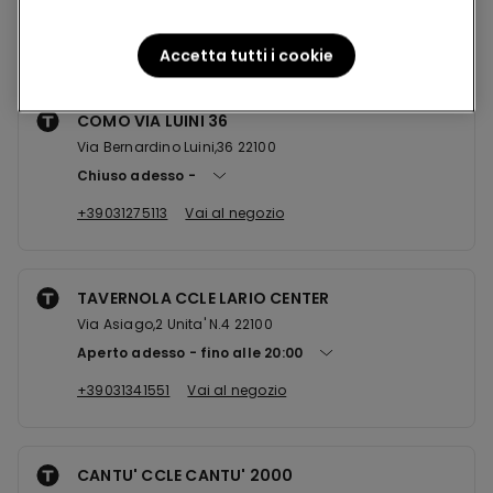
Negozi nelle vicinanze
Accetta tutti i cookie
COMO VIA LUINI 36
Via Bernardino Luini,36 22100
Chiuso adesso
+39031275113
Vai al negozio
TAVERNOLA CCLE LARIO CENTER
Via Asiago,2 Unita' N.4 22100
Aperto adesso
fino alle
20:00
+39031341551
Vai al negozio
CANTU' CCLE CANTU' 2000