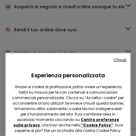
Acquista in negozio e ricevi
l’ordine ovunque tu sia
Rendi il tuo ordine
dove vuoi
Cambia la merce
in negozio
Chiudi
Esperienza personalizzata
Programma Fedeltà
TEZENIS TALENT
Grazie ai cookie di profilazione, potrai vivere un’esperienza
fatta su misura per te con contenuti e comunicazioni
commerciali personalizzate. Clicca su “Accetta i cookie” per
Hai domande sulle misure di sicurezza nei nostri store?
acconsentire al loro utilizzo! Se invece chiudi questo banner,
rimarranno attivi solamente i cookie tecnici indispensabili
Leggi le nostre FAQ
per il funzionamento del sito. Puoi cambiare idea in
qualsiasi momento cliccando su
Centro preferenze
sulla privacy
, che trovi anche nella
“Cookie Policy”
. Vuoi
saperne di più? Dai un’occhiata alla nostra Cookie Policy.