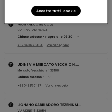
Negozi nelle vicinanze
Accetta tutti i cookie
MONFALCONE CCLE
Via San Polo 34074
Chiuso adesso
riapre alle
09:30
+390481226454
Vai al negozio
UDINE VIA MERCATO VECCHIO N....
Mercato Vecchio n. 1 33100
Chiuso adesso
+390432501197
Vai al negozio
LIGNANO SABBIADORO TEZENIS M...
VIA UDINE 15 33054