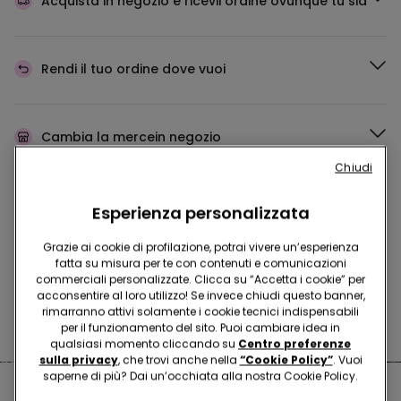
Acquista in negozio e ricevi
l’ordine ovunque tu sia
Rendi il tuo ordine
dove vuoi
Cambia la merce
in negozio
Chiudi
Programma Fedeltà
TEZENIS TALENT
Esperienza personalizzata
Grazie ai cookie di profilazione, potrai vivere un’esperienza
fatta su misura per te con contenuti e comunicazioni
commerciali personalizzate. Clicca su “Accetta i cookie” per
Hai domande sulle misure di sicurezza nei nostri store?
acconsentire al loro utilizzo! Se invece chiudi questo banner,
rimarranno attivi solamente i cookie tecnici indispensabili
Leggi le nostre FAQ
per il funzionamento del sito. Puoi cambiare idea in
qualsiasi momento cliccando su
Centro preferenze
sulla privacy
, che trovi anche nella
“Cookie Policy”
. Vuoi
saperne di più? Dai un’occhiata alla nostra Cookie Policy.
Negozi nelle vicinanze