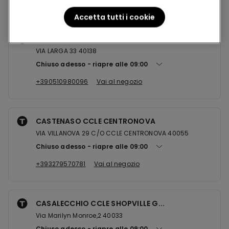
Accetta tutti i cookie
BOLOGNA CCLE VIALARGA
VIA LARGA 33 40138
Chiuso adesso
riapre alle
09:00
+390510980096
Vai al negozio
CASTENASO CCLE CENTRONOVA
VIA VILLANOVA 29 C/O CCLE CENTRONOVA 40055
Chiuso adesso
riapre alle
09:00
+393279570781
Vai al negozio
CASALECCHIO CCLE SHOPVILLE G...
Via Marilyn Monroe,2 40033
Chiuso adesso
riapre alle
09:00