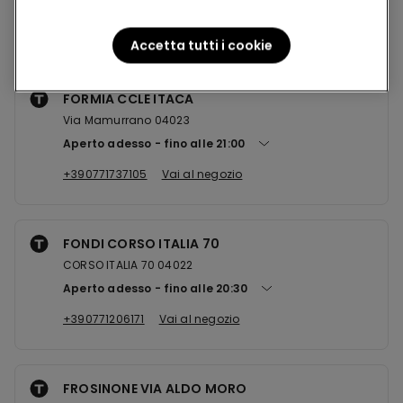
Negozi nelle vicinanze
Accetta tutti i cookie
FORMIA CCLE ITACA
Via Mamurrano 04023
Aperto adesso
fino alle
21:00
+390771737105
Vai al negozio
FONDI CORSO ITALIA 70
CORSO ITALIA 70 04022
Aperto adesso
fino alle
20:30
+390771206171
Vai al negozio
FROSINONE VIA ALDO MORO