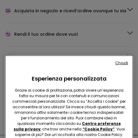
Acquista in negozio e ricevi
l’ordine ovunque tu sia
Rendi il tuo ordine
dove vuoi
Cambia la merce
in negozio
Chiudi
Esperienza personalizzata
Programma Fedeltà
TEZENIS TALENT
Grazie ai cookie di profilazione, potrai vivere un’esperienza
fatta su misura per te con contenuti e comunicazioni
commerciali personalizzate. Clicca su “Accetta i cookie” per
acconsentire al loro utilizzo! Se invece chiudi questo banner,
Hai domande sulle misure di sicurezza nei nostri store?
rimarranno attivi solamente i cookie tecnici indispensabili
per il funzionamento del sito. Puoi cambiare idea in
Leggi le nostre FAQ
qualsiasi momento cliccando su
Centro preferenze
sulla privacy
, che trovi anche nella
“Cookie Policy”
. Vuoi
saperne di più? Dai un’occhiata alla nostra Cookie Policy.