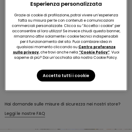
Esperienza personalizzata
Acquista in negozio e ricevi
l’ordine ovunque tu sia
Grazie ai cookie di profilazione, potrai vivere un’esperienza
fatta su misura per te con contenuti e comunicazioni
commerciali personalizzate. Clicca su “Accetta i cookie” per
acconsentire al loro utilizzo! Se invece chiudi questo banner,
Rendi il tuo ordine
dove vuoi
rimarranno attivi solamente i cookie tecnici indispensabili
per il funzionamento del sito. Puoi cambiare idea in
qualsiasi momento cliccando su
Centro preferenze
sulla privacy
, che trovi anche nella
“Cookie Policy”
. Vuoi
Cambia la merce
in negozio
saperne di più? Dai un’occhiata alla nostra Cookie Policy.
Accetta tutti i cookie
Programma Fedeltà
TEZENIS TALENT
Hai domande sulle misure di sicurezza nei nostri store?
Leggi le nostre FAQ