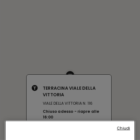
TERRACINA VIALE DELLA
VITTORIA
VIALE DELLA VITTORIA N. 116
Chiuso adesso
riapre alle
16:00
Ottieni indicazioni
Chiudi