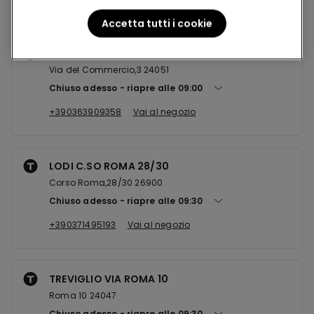
Accetta tutti i cookie
ANTEGNATE SHOPPING CENTER
Via del Commercio,3 24051
Chiuso adesso
riapre alle
09:00
+390363909358
Vai al negozio
LODI C.SO ROMA 28/30
Corso Roma,28/30 26900
Chiuso adesso
riapre alle
09:30
+390371495193
Vai al negozio
TREVIGLIO VIA ROMA 10
Roma 10 24047
Chiuso adesso
riapre alle
09:30