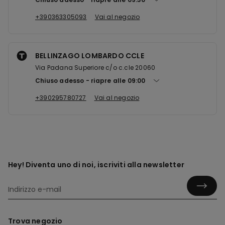
+390363305093
Vai al negozio
BELLINZAGO LOMBARDO CCLE
Via Padana Superiore c/o c.cle 20060
Chiuso adesso
riapre alle
09:00
+390295780727
Vai al negozio
Hey! Diventa uno di noi, iscriviti alla newsletter
Trova negozio