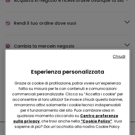
Acquista in negozio e ricevi
l’ordine ovunque tu sia
Rendi il tuo ordine
dove vuoi
Cambia la merce
in negozio
Chiudi
Programma Fedeltà
TEZENIS TALENT
Esperienza personalizzata
Grazie ai cookie di profilazione, potrai vivere un’esperienza
fatta su misura per te con contenuti e comunicazioni
commerciali personalizzate. Clicca su “Accetta i cookie” per
Hai domande sulle misure di sicurezza nei nostri store?
acconsentire al loro utilizzo! Se invece chiudi questo banner,
rimarranno attivi solamente i cookie tecnici indispensabili
Leggi le nostre FAQ
per il funzionamento del sito. Puoi cambiare idea in
qualsiasi momento cliccando su
Centro preferenze
sulla privacy
, che trovi anche nella
“Cookie Policy”
. Vuoi
saperne di più? Dai un’occhiata alla nostra Cookie Policy.
Negozi nelle vicinanze