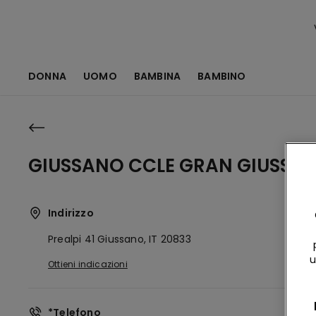
DONNA
UOMO
BAMBINA
BAMBINO
GIUSSANO CCLE GRAN GIUSSA
Indirizzo
Prealpi 41
Giussano,
IT
20833
u
Ottieni indicazioni
*Telefono