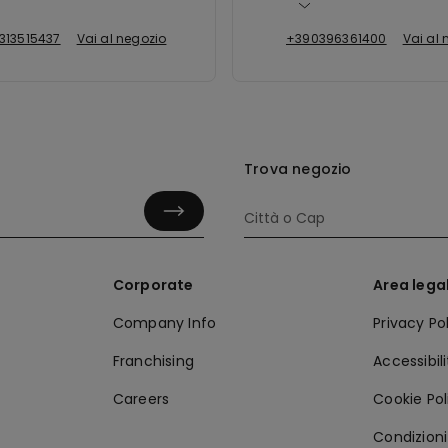
313515437
Vai al negozio
+390396361400
Vai al 
Trova negozio
Corporate
Area lega
Company Info
Privacy Po
Franchising
Accessibil
Careers
Cookie Pol
Condizioni 