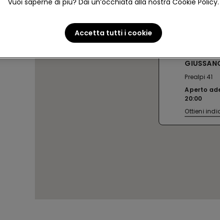
Vuoi saperne di più? Dai un’occhiata alla nostra Cookie Policy.
Accetta tutti i cookie
GIUSSAN
GIUSSAN
Prealpi 41
Aperto ad
20:00
Ottieni indi