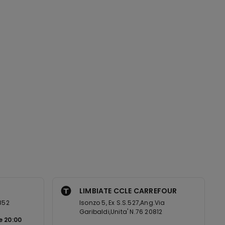
LIMBIATE CCLE CARREFOUR
0852
Isonzo 5, Ex S.S.527,Ang.Via
Garibaldi,Unita' N.76 20812
le
20:00