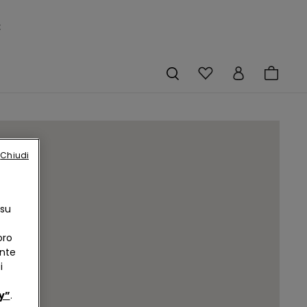
×
Chiudi
 su
oro
ente
i
y”
.