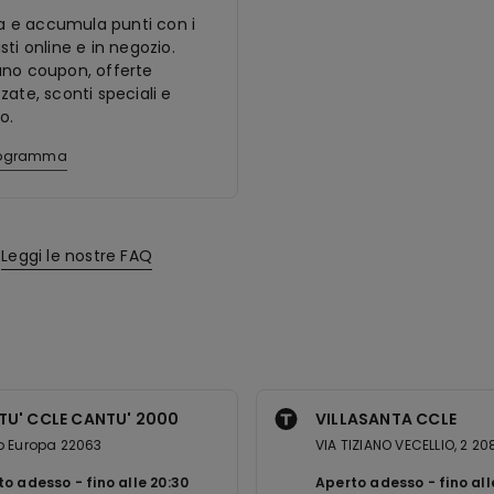
ora e accumula punti con i
sti online e in negozio.
ano coupon, offerte
zate, sconti speciali e
o.
programma
Leggi le nostre FAQ
TU' CCLE CANTU' 2000
VILLASANTA CCLE
o Europa 22063
VIA TIZIANO VECELLIO, 2 2
to adesso
fino alle
20:30
Aperto adesso
fino al