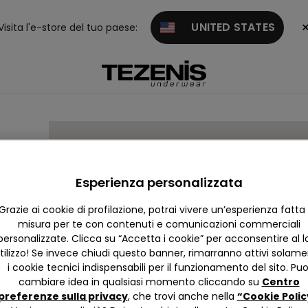
UNITED STATES
Visita l'e-store del tuo paese:
NO
Esperienza personalizzata
Grazie ai cookie di profilazione, potrai vivere un’esperienza fatta
misura per te con contenuti e comunicazioni commerciali
personalizzate. Clicca su “Accetta i cookie” per acconsentire al l
tilizzo! Se invece chiudi questo banner, rimarranno attivi solam
i cookie tecnici indispensabili per il funzionamento del sito. Puo
cambiare idea in qualsiasi momento cliccando su
Centro
preferenze sulla privacy
, che trovi anche nella
“Cookie Polic