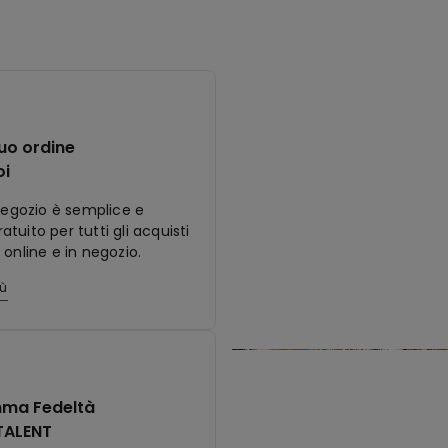
tuo ordine
oi
 negozio è semplice e
tuito per tutti gli acquisti
 online e in negozio.
iù
ma Fedeltà
TALENT