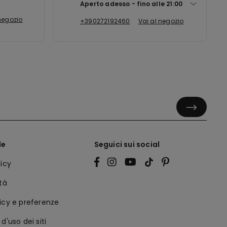
Aperto adesso
fino alle
21:00
negozio
+390272192460
Vai al negozio
le
Seguici sui social
licy
ità
icy e preferenze
d'uso dei siti