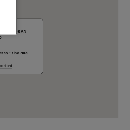
O CCLE GRAN
O
esso
fino alle
cazioni