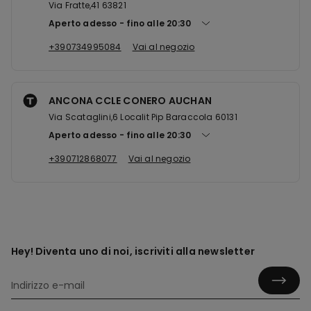
Via Fratte,41 63821
Aperto adesso
fino alle
20:30
+390734995084
Vai al negozio
ANCONA CCLE CONERO AUCHAN
Via Scataglini,6 Localit Pip Baraccola 60131
Aperto adesso
fino alle
20:30
+390712868077
Vai al negozio
Hey! Diventa uno di noi, iscriviti alla newsletter