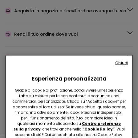
Acquista in negozio e ricevi
l’ordine ovunque tu sia
Rendi il tuo ordine
dove vuoi
Cambia la merce
in negozio
Chiudi
Esperienza personalizzata
Programma Fedeltà
TEZENIS TALENT
Grazie ai cookie di profilazione, potrai vivere un’esperienza
fatta su misura per te con contenuti e comunicazioni
commerciali personalizzate. Clicca su “Accetta i cookie” per
acconsentire al loro utilizzo! Se invece chiudi questo banner,
Hai domande sulle misure di sicurezza nei nostri store?
rimarranno attivi solamente i cookie tecnici indispensabili
per il funzionamento del sito. Puoi cambiare idea in
Leggi le nostre FAQ
qualsiasi momento cliccando su
Centro preferenze
sulla privacy
, che trovi anche nella
“Cookie Policy”
. Vuoi
saperne di più? Dai un’occhiata alla nostra Cookie Policy.