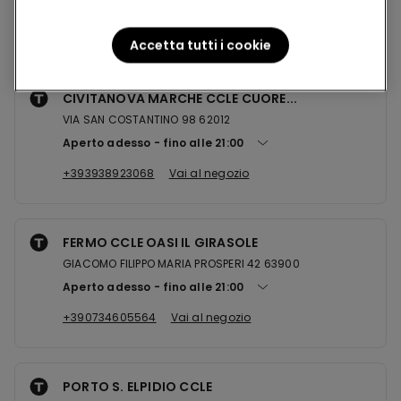
Negozi nelle vicinanze
Accetta tutti i cookie
CIVITANOVA MARCHE CCLE CUORE...
VIA SAN COSTANTINO 98 62012
Aperto adesso
fino alle
21:00
+393938923068
Vai al negozio
FERMO CCLE OASI IL GIRASOLE
GIACOMO FILIPPO MARIA PROSPERI 42 63900
Aperto adesso
fino alle
21:00
+390734605564
Vai al negozio
PORTO S. ELPIDIO CCLE