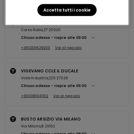
Accetta tutti i cookie
VANZAGHELLO CCLE IL PARCO
Corso Italia,27 20020
Chiuso adesso
riapre alle
09:00
+390331629203
Vai al negozio
VIGEVANO CCLE IL DUCALE
Viale Industria,225 27029
Chiuso adesso
riapre alle
09:00
+390381341102
Vai al negozio
BUSTO ARSIZIO VIA MILANO
Via Milano,8 21052
Chiuso adesso
riapre alle
09:30