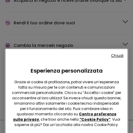
Acquista in negozio e ricevi
l’ordine ovunque tu sia
Rendi il tuo ordine
dove vuoi
Cambia la merce
in negozio
Chiudi
Programma Fedeltà
TEZENIS TALENT
Esperienza personalizzata
Grazie ai cookie di profilazione, potrai vivere un’esperienza
fatta su misura per te con contenuti e comunicazioni
commerciali personalizzate. Clicca su “Accetta i cookie” per
Hai domande sulle misure di sicurezza nei nostri store?
acconsentire al loro utilizzo! Se invece chiudi questo banner,
rimarranno attivi solamente i cookie tecnici indispensabili
Leggi le nostre FAQ
per il funzionamento del sito. Puoi cambiare idea in
qualsiasi momento cliccando su
Centro preferenze
sulla privacy
, che trovi anche nella
“Cookie Policy”
. Vuoi
saperne di più? Dai un’occhiata alla nostra Cookie Policy.
Negozi nelle vicinanze