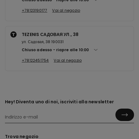
+78123190177
Vai al negozio
TEZENIS САДОВАЯ УЛ., 38
ул. Садовая, 38 190031
Chiuso adesso
riapre alle
10:00
+78122451754
Vai al negozio
Hey! Diventa uno di noi, iscriviti alla newsletter
Trova negozio