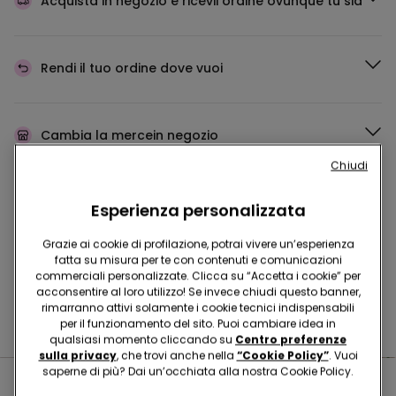
Acquista in negozio e ricevi
l’ordine ovunque tu sia
Rendi il tuo ordine
dove vuoi
Cambia la merce
in negozio
Chiudi
Programma Fedeltà
TEZENIS TALENT
Esperienza personalizzata
Grazie ai cookie di profilazione, potrai vivere un’esperienza
fatta su misura per te con contenuti e comunicazioni
commerciali personalizzate. Clicca su “Accetta i cookie” per
Hai domande sulle misure di sicurezza nei nostri store?
acconsentire al loro utilizzo! Se invece chiudi questo banner,
rimarranno attivi solamente i cookie tecnici indispensabili
Leggi le nostre FAQ
per il funzionamento del sito. Puoi cambiare idea in
qualsiasi momento cliccando su
Centro preferenze
sulla privacy
, che trovi anche nella
“Cookie Policy”
. Vuoi
saperne di più? Dai un’occhiata alla nostra Cookie Policy.
Negozi nelle vicinanze