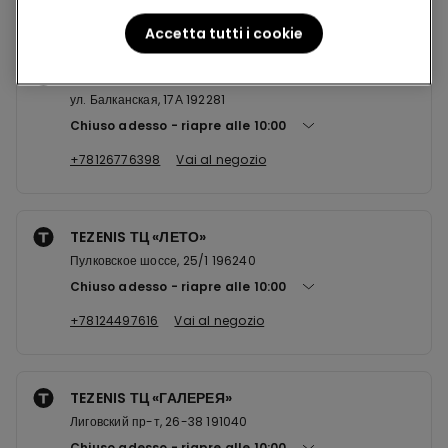
Accetta tutti i cookie
TEZENIS ТЦ «БАЛКАНИЯ НОВА»
ул. Балканская, 17А 192281
Chiuso adesso
riapre alle
10:00
+78126776398
Vai al negozio
TEZENIS ТЦ «ЛЕТО»
Пулковское шоссе, 25/1 196240
Chiuso adesso
riapre alle
10:00
+78124497616
Vai al negozio
TEZENIS ТЦ «ГАЛЕРЕЯ»
Лиговский пр-т, 26-38 191040
Chiuso adesso
riapre alle
10:00