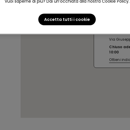
Vuoi saperne di più? Dai un’occhiata alla nostra Cookie Policy.
Accetta tutti i cookie
CAGLIARI
Via Giuse
Chiuso ad
10:00
Ottieni indi