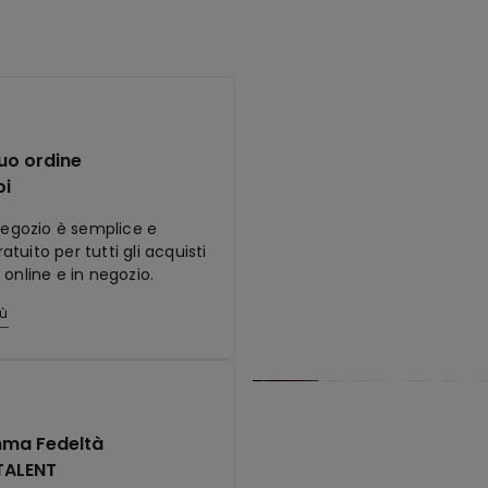
tuo ordine
oi
 negozio è semplice e
tuito per tutti gli acquisti
 online e in negozio.
iù
ma Fedeltà
TALENT