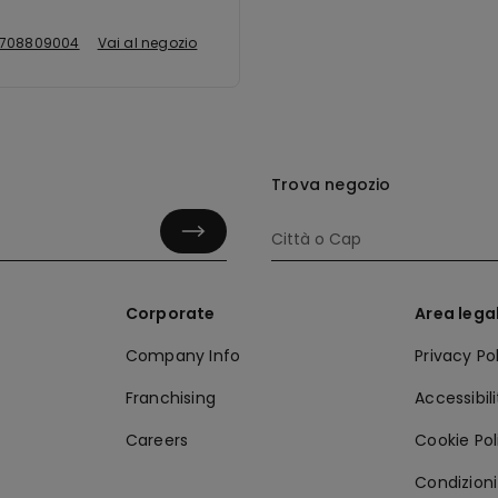
708809004
Vai al negozio
Trova negozio
Corporate
Area lega
Company Info
Privacy Po
Franchising
Accessibil
Careers
Cookie Pol
Condizioni 