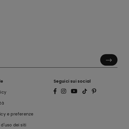
le
Seguici sui social
licy
ità
icy e preferenze
d'uso dei siti