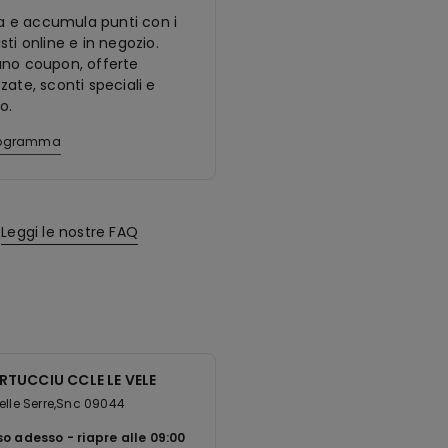
ora e accumula punti con i
sti online e in negozio.
ano coupon, offerte
zate, sconti speciali e
o.
programma
Leggi le nostre FAQ
TUCCIU CCLE LE VELE
elle Serre,Snc 09044
so adesso
riapre alle
09:00