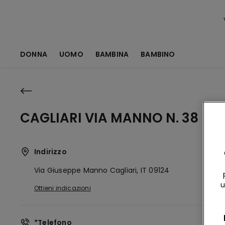
DONNA
UOMO
BAMBINA
BAMBINO
CAGLIARI VIA MANNO N. 38
Indirizzo
Via Giuseppe Manno
Cagliari,
IT
09124
u
Ottieni indicazioni
*Telefono