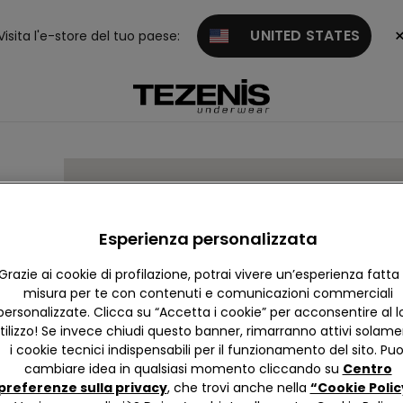
UNITED STATES
Visita l'e-store del tuo paese:
Esperienza personalizzata
Grazie ai cookie di profilazione, potrai vivere un’esperienza fatta
misura per te con contenuti e comunicazioni commerciali
personalizzate. Clicca su “Accetta i cookie” per acconsentire al l
tilizzo! Se invece chiudi questo banner, rimarranno attivi solam
i cookie tecnici indispensabili per il funzionamento del sito. Puo
cambiare idea in qualsiasi momento cliccando su
Centro
preferenze sulla privacy
, che trovi anche nella
“Cookie Polic