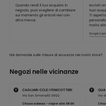
Quando rendi il tuo acquisto in
Iscriviti 
negozio, puoi scegliere di cambiare
tuoi acqui
sul momento gli articoli resi con
Ti aspett
altra merce.
personaliz
molto altr
Scopri il 
Hai domande sulle misure di sicurezza nei nostri store?
Negozi nelle vicinanze
CAGLIARI CCLE I FENICOTTERI
QUAR
Via San Simone,60 09122
Via d
Chiuso adesso
riapre alle
09:00
Chiu