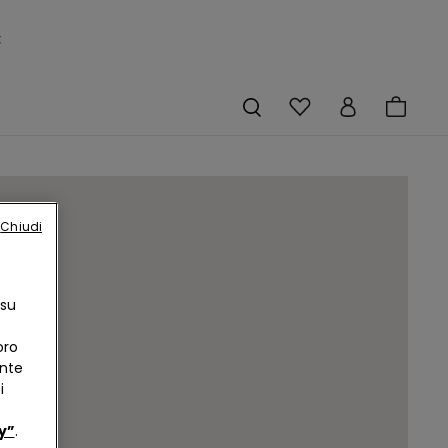
×
Chiudi
 su
oro
ente
i
y”
.