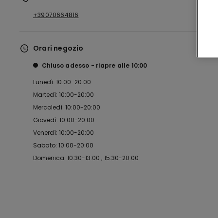
+39070664816
Orari negozio
Chiuso adesso
riapre alle
10:00
Lunedì: 10:00-20:00
Martedì: 10:00-20:00
Mercoledì: 10:00-20:00
Giovedì: 10:00-20:00
Venerdì: 10:00-20:00
Sabato: 10:00-20:00
Domenica: 10:30-13:00 ; 15:30-20:00