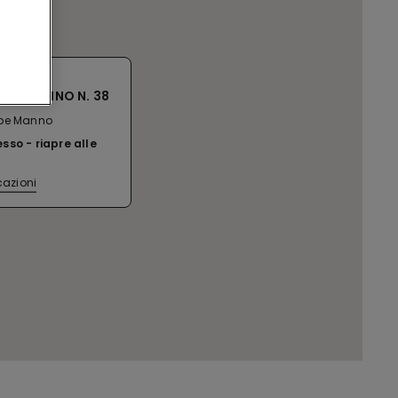
 VIA MANNO N. 38
ppe Manno
esso
riapre alle
cazioni