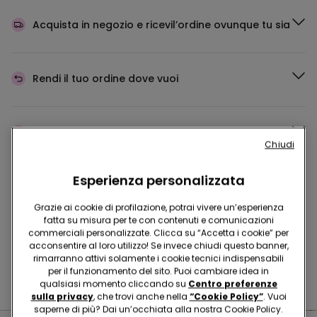
Acquista in negozio e ricevi
l’ordine ovunque tu sia
Rendi il tuo ordine
dove vuoi
Cambia la merce
in negozio
Chiudi
Esperienza personalizzata
Programma Fedeltà
TEZENIS TALENT
Grazie ai cookie di profilazione, potrai vivere un’esperienza
fatta su misura per te con contenuti e comunicazioni
commerciali personalizzate. Clicca su “Accetta i cookie” per
acconsentire al loro utilizzo! Se invece chiudi questo banner,
Hai domande sulle misure di sicurezza nei nostri store?
rimarranno attivi solamente i cookie tecnici indispensabili
per il funzionamento del sito. Puoi cambiare idea in
Leggi le nostre FAQ
qualsiasi momento cliccando su
Centro preferenze
sulla privacy
, che trovi anche nella
“Cookie Policy”
. Vuoi
saperne di più? Dai un’occhiata alla nostra Cookie Policy.