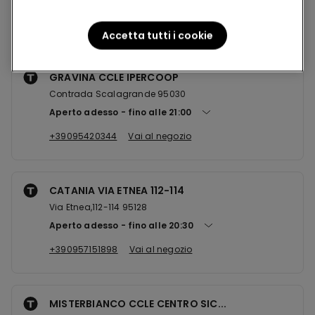
Negozi nelle vicinanze
Accetta tutti i cookie
GRAVINA CCLE IPERCOOP
Contrada Scalagrande 95030
Aperto adesso
fino alle
21:00
+39095420344
Vai al negozio
CATANIA VIA ETNEA 112-114
Via Etnea,112-114 95128
Aperto adesso
fino alle
20:30
+390957151898
Vai al negozio
MISTERBIANCO CCLE CENTRO SIC...