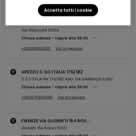
Accetta tutti i cookie
FIRENZE CCLE GAVINANA
Via Erbosa,68 50126
Chiuso adesso
riapre alle
09:00
+390556581312
Vai al negozio
AREZZO C.SO ITALIA 176/182
C.SO ITALIA NN. 176/182 ANG. VIA GARIBALDI 52100
Chiuso adesso
riapre alle
09:00
+390575350093
Vai al negozio
FIRENZE VIA GIOBERTI 154 ROS...
Gioberti 154 Rosso 50121
Chiuso adesso
riapre alle
09:30