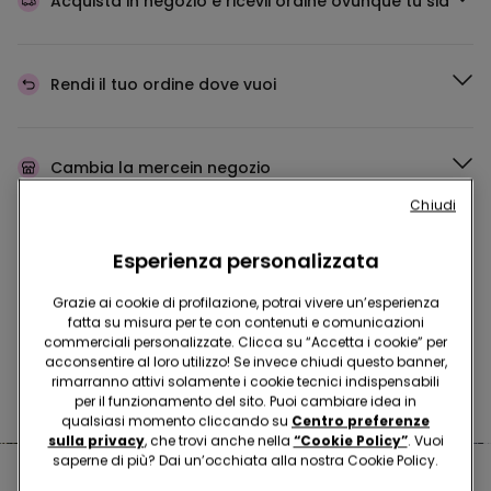
Acquista in negozio e ricevi
l’ordine ovunque tu sia
Rendi il tuo ordine
dove vuoi
Cambia la merce
in negozio
Chiudi
Programma Fedeltà
TEZENIS TALENT
Esperienza personalizzata
Grazie ai cookie di profilazione, potrai vivere un’esperienza
fatta su misura per te con contenuti e comunicazioni
commerciali personalizzate. Clicca su “Accetta i cookie” per
Hai domande sulle misure di sicurezza nei nostri store?
acconsentire al loro utilizzo! Se invece chiudi questo banner,
rimarranno attivi solamente i cookie tecnici indispensabili
Leggi le nostre FAQ
per il funzionamento del sito. Puoi cambiare idea in
qualsiasi momento cliccando su
Centro preferenze
sulla privacy
, che trovi anche nella
“Cookie Policy”
. Vuoi
saperne di più? Dai un’occhiata alla nostra Cookie Policy.
Negozi nelle vicinanze