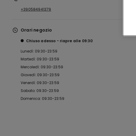
+390584941379
Orari negozio
Chiuso adesso
riapre alle
09:30
Lunedì: 09:30-23:59
Martedì: 09:30-23:59
Mercoledì: 09:30-23:59
Giovedì: 09:30-23:59
Venerdì: 09:30-23:59
Sabato: 09:30-23:59
Domenica: 09:30-23:59