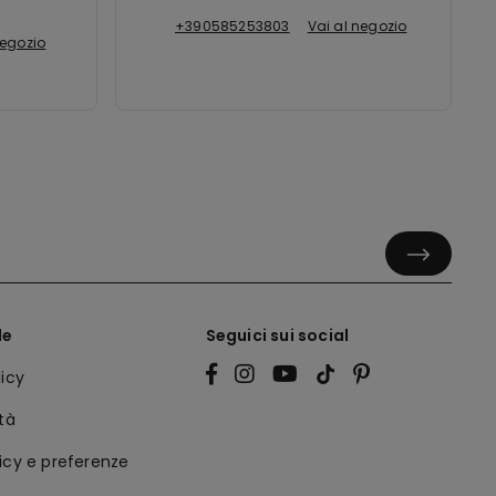
+390585253803
Vai al negozio
negozio
le
Seguici sui social
licy
ità
icy e preferenze