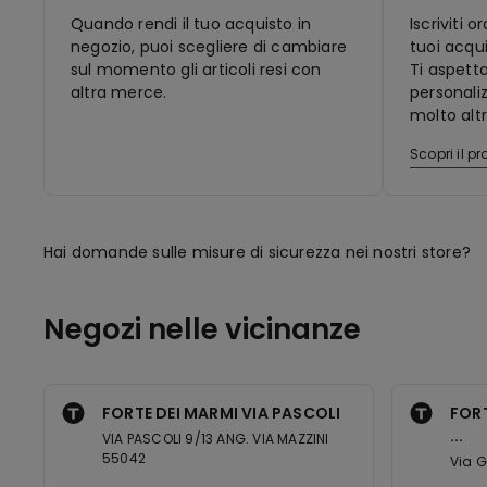
Quando rendi il tuo acquisto in
Iscriviti 
negozio, puoi scegliere di cambiare
tuoi acqui
sul momento gli articoli resi con
Ti aspett
altra merce.
personaliz
molto altr
Scopri il 
Hai domande sulle misure di sicurezza nei nostri store?
Negozi nelle vicinanze
FORTE DEI MARMI VIA PASCOLI
FORT
...
VIA PASCOLI 9/13 ANG. VIA MAZZINI
55042
Via G