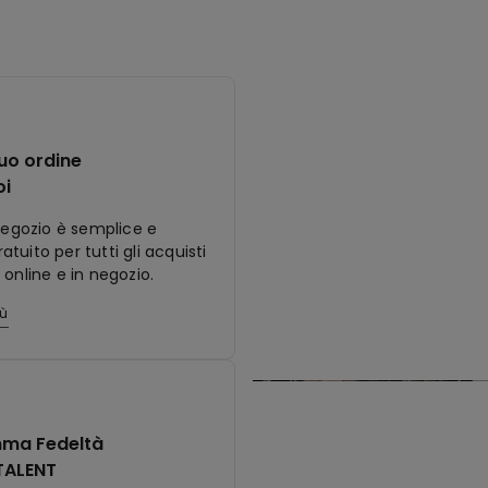
tuo ordine
oi
 negozio è semplice e
tuito per tutti gli acquisti
 online e in negozio.
iù
ma Fedeltà
TALENT