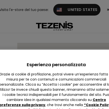
UNITED STATES
Visita l'e-store del tuo paese:
 63
Esperienza personalizzata
Grazie ai cookie di profilazione, potrai vivere un’esperienza fatta
misura per te con contenuti e comunicazioni commerciali
personalizzate. Clicca su “Accetta i cookie” per acconsentire al l
tilizzo! Se invece chiudi questo banner, rimarranno attivi solam
i cookie tecnici indispensabili per il funzionamento del sito. Puo
cambiare idea in qualsiasi momento cliccando su
Centro
preferenze sulla privacy
, che trovi anche nella
“Cookie Polic