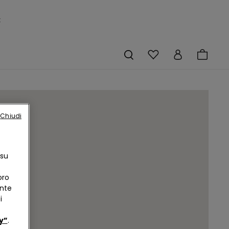
×
Chiudi
 su
oro
ente
i
y”
.