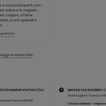
ora e accumula punti con i
sti online e in negozio.
ano coupon, offerte
zate, sconti speciali e
o.
programma
Leggi le nostre FAQ
E DEI MARMI VIA PASCOLI
MASSA VIA EUGENIO C
Viale Eugenio Chiesa,1 54
iovanni Pascoli 55042
Chiuso adesso
riapre 