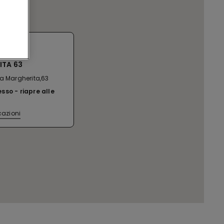
O VIALE
ITA 63
na Margherita,63
esso
riapre alle
cazioni