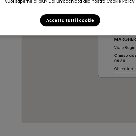
Vuoi saperne di più? Dai un’occhiata alla nostra Cookie Policy.
Accetta tutti i cookie
VIAREGGI
MARGHER
Viale Regi
Chiuso ad
09:30
Ottieni indi