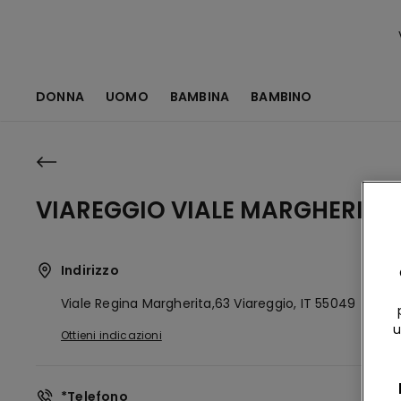
DONNA
UOMO
BAMBINA
BAMBINO
VIAREGGIO VIALE MARGHERITA
Indirizzo
Viale Regina Margherita,63
Viareggio,
IT
55049
u
Ottieni indicazioni
*Telefono