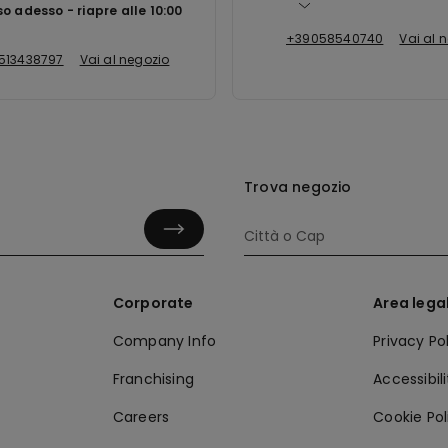
so adesso
riapre alle
10:00
+39058540740
Vai al 
513438797
Vai al negozio
Trova negozio
Corporate
Area lega
Company Info
Privacy Po
Franchising
Accessibil
Careers
Cookie Pol