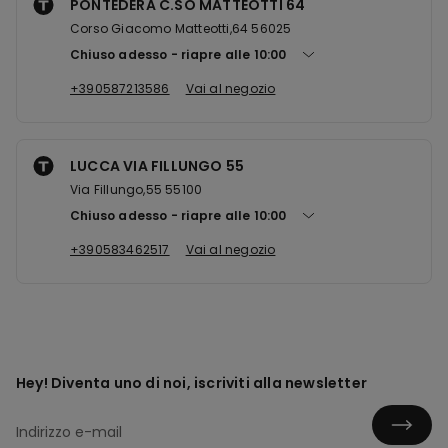
PONTEDERA C.SO MATTEOTTI 64
Corso Giacomo Matteotti,64 56025
Chiuso adesso
riapre alle
10:00
+390587213586
Vai al negozio
LUCCA VIA FILLUNGO 55
Via Fillungo,55 55100
Chiuso adesso
riapre alle
10:00
+390583462517
Vai al negozio
Hey! Diventa uno di noi, iscriviti alla newsletter