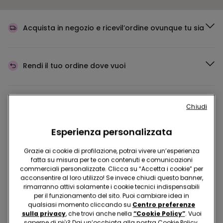
Acquista in negozio e ricevi
l’ordine ovunque tu sia
Rendi il tuo ordine
dove vuoi
Cambia la merce
in negozio
Chiudi
Esperienza personalizzata
Programma Fedeltà
TEZENIS TALENT
Grazie ai cookie di profilazione, potrai vivere un’esperienza
fatta su misura per te con contenuti e comunicazioni
commerciali personalizzate. Clicca su “Accetta i cookie” per
acconsentire al loro utilizzo! Se invece chiudi questo banner,
Hai domande sulle misure di sicurezza nei nostri store?
rimarranno attivi solamente i cookie tecnici indispensabili
per il funzionamento del sito. Puoi cambiare idea in
Leggi le nostre FAQ
qualsiasi momento cliccando su
Centro preferenze
sulla privacy
, che trovi anche nella
“Cookie Policy”
. Vuoi
saperne di più? Dai un’occhiata alla nostra Cookie Policy.