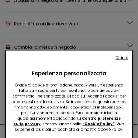
Acquista in negozio e ricevi
l’ordine ovunque tu sia
Rendi il tuo ordine
dove vuoi
Cambia la merce
in negozio
Chiudi
Programma Fedeltà
TEZENIS TALENT
Esperienza personalizzata
Grazie ai cookie di profilazione, potrai vivere un’esperienza
fatta su misura per te con contenuti e comunicazioni
commerciali personalizzate. Clicca su “Accetta i cookie” per
Hai domande sulle misure di sicurezza nei nostri store?
acconsentire al loro utilizzo! Se invece chiudi questo banner,
rimarranno attivi solamente i cookie tecnici indispensabili
Leggi le nostre FAQ
per il funzionamento del sito. Puoi cambiare idea in
qualsiasi momento cliccando su
Centro preferenze
sulla privacy
, che trovi anche nella
“Cookie Policy”
. Vuoi
saperne di più? Dai un’occhiata alla nostra Cookie Policy.
Negozi nelle vicinanze