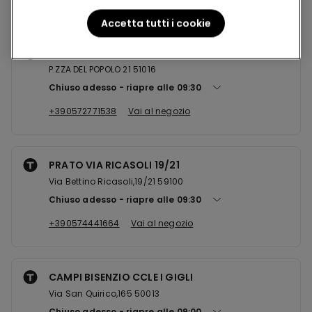
Accetta tutti i cookie
MONTECATINI PZZA DEL POPOLO ...
P.ZZA DEL POPOLO 21 51016
Chiuso adesso
riapre alle
09:30
+390572771538
Vai al negozio
PRATO VIA RICASOLI 19/21
Via Bettino Ricasoli,19/21 59100
Chiuso adesso
riapre alle
09:30
+390574441664
Vai al negozio
CAMPI BISENZIO CCLE I GIGLI
Via San Quirico,165 50013
Chiuso adesso
riapre alle
09:00