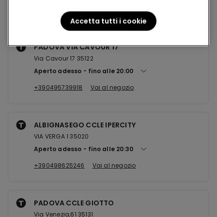
Negozi nelle vicinanze
Accetta tutti i cookie
PADOVA VIA CAVOUR 17
Via Cavour 17 35122
Aperto adesso
fino alle
20:00
+390495739918
Vai al negozio
ALBIGNASEGO CCLE IPERCITY
VIA VERGA 1 35020
Aperto adesso
fino alle
20:30
+390498625246
Vai al negozio
PADOVA CCLE GIOTTO
Via Venezia,61 35131