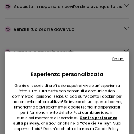
Acquista in negozio e ricevi
l’ordine ovunque tu sia
Rendi il tuo ordine
dove vuoi
Cambia la merce
in negozio
Chiudi
Esperienza personalizzata
Programma Fedeltà
TEZENIS TALENT
Grazie ai cookie di profilazione, potrai vivere un’esperienza
fatta su misura per te con contenuti e comunicazioni
commerciali personalizzate. Clicca su “Accetta i cookie” per
Hai domande sulle misure di sicurezza nei nostri store?
acconsentire al loro utilizzo! Se invece chiudi questo banner,
rimarranno attivi solamente i cookie tecnici indispensabili
Leggi le nostre FAQ
per il funzionamento del sito. Puoi cambiare idea in
qualsiasi momento cliccando su
Centro preferenze
sulla privacy
, che trovi anche nella
“Cookie Policy”
. Vuoi
saperne di più? Dai un’occhiata alla nostra Cookie Policy.