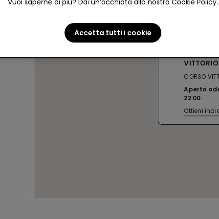
Vuoi saperne di più? Dai un’occhiata alla nostra Cookie Policy.
Accetta tutti i cookie
VILLAFR
VITTORIO
CORSO VITT
Aperto ad
22:00
Ottieni indi