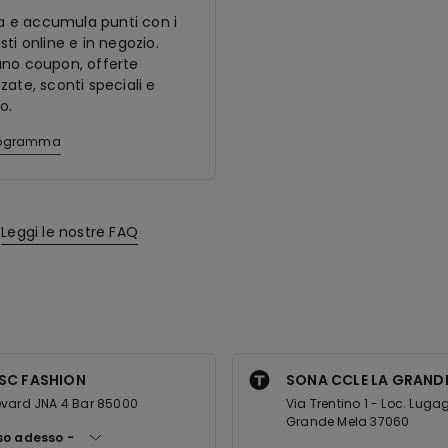
ora e accumula punti con i
sti online e in negozio.
ano coupon, offerte
zate, sconti speciali e
o.
programma
Leggi le nostre FAQ
 SC FASHION
SONA CCLE LA GRAND
evard JNA 4 Bar 85000
Via Trentino 1 - Loc. Lug
Grande Mela 37060
so adesso