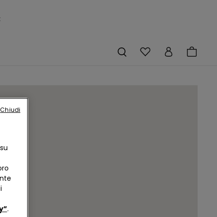
×
Chiudi
 su
oro
ente
i
y”
.