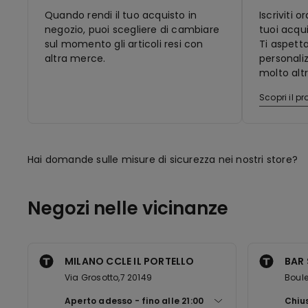
Quando rendi il tuo acquisto in
Iscriviti 
negozio, puoi scegliere di cambiare
tuoi acqui
sul momento gli articoli resi con
Ti aspett
altra merce.
personaliz
molto altr
Scopri il 
Hai domande sulle misure di sicurezza nei nostri store?
Negozi nelle vicinanze
MILANO CCLE IL PORTELLO
BAR
Via Grosotto,7 20149
Boul
Aperto adesso
fino alle
21:00
Chiu