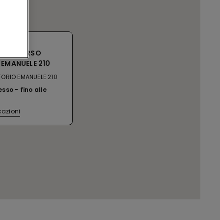
ANCA CORSO
 EMANUELE 210
ORIO EMANUELE 210
esso
fino alle
cazioni