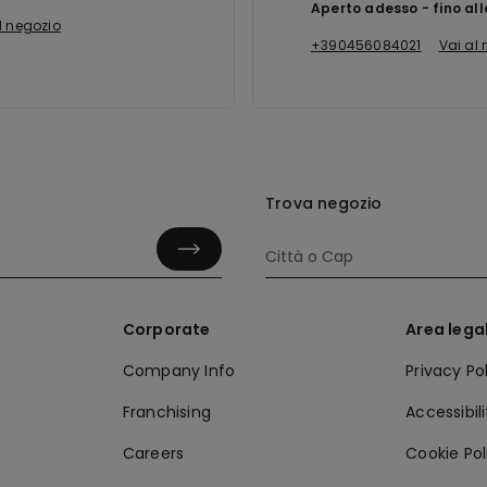
Aperto adesso
fino al
l negozio
+390456084021
Vai al
Trova negozio
Corporate
Area lega
Company Info
Privacy Po
Franchising
Accessibil
Careers
Cookie Pol