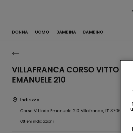
DONNA
UOMO
BAMBINA
BAMBINO
VILLAFRANCA CORSO VITTORIO
EMANUELE 210
Indirizzo
u
Corso Vittorio Emanuele 210
Villafranca,
IT
37069
Ottieni indicazioni