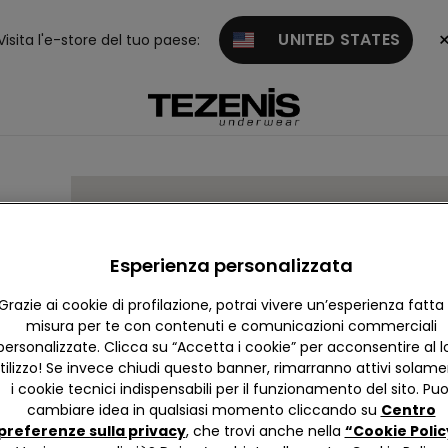
UNITED STATES
Visita l'e-store del tuo paese:
Esperienza personalizzata
Grazie ai cookie di profilazione, potrai vivere un’esperienza fatta
misura per te con contenuti e comunicazioni commerciali
personalizzate. Clicca su “Accetta i cookie” per acconsentire al l
tilizzo! Se invece chiudi questo banner, rimarranno attivi solam
i cookie tecnici indispensabili per il funzionamento del sito. Puo
cambiare idea in qualsiasi momento cliccando su
Centro
preferenze sulla privacy
, che trovi anche nella
“Cookie Polic