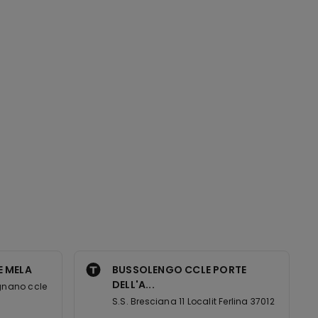
E MELA
BUSSOLENGO CCLE PORTE
DELL'A...
agnano ccle
S.S. Bresciana 11 Localit Ferlina 37012