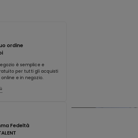
tuo ordine
oi
 negozio è semplice e
tuito per tutti gli acquisti
 online e in negozio.
iù
ma Fedeltà
TALENT