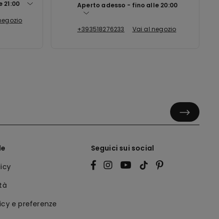
le
21:00
Aperto adesso
fino alle
20:00
 negozio
+393518276233
Vai al negozio
le
Seguici sui social
licy
ità
icy e preferenze