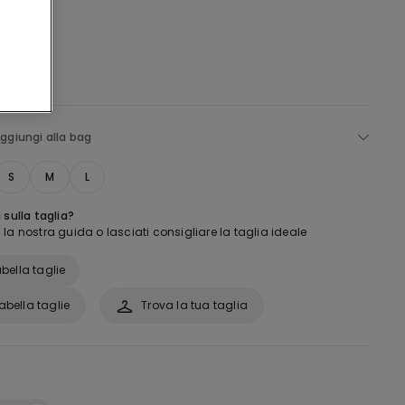
ggiungi alla bag
S
M
L
 sulla taglia?
la nostra guida o lasciati consigliare la taglia ideale
bella taglie
abella taglie
Trova la tua taglia
: