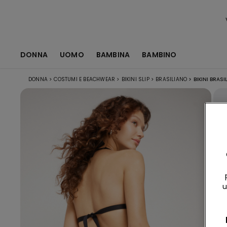
DONNA
UOMO
BAMBINA
BAMBINO
DONNA
>
COSTUMI E BEACHWEAR
>
BIKINI SLIP
>
BRASILIANO
>
BIKINI BRAS
u