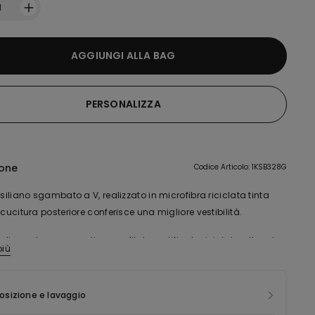
1
AGGIUNGI ALLA BAG
PERSONALIZZA
ione
Codice Articolo: 1KSB328G
asiliano sgambato a V, realizzato in microfibra riciclata tinta
 cucitura posteriore conferisce una migliore vestibilità.
o di questo capo contiene un filato certificato riciclato, ottenuto
più
lavorazione di bottigliette in plastica correttamente smaltite. Per
ione di questo nuovo capo recuperiamo gli scarti post
 dando nuova vita al materiale e minimizzando l'impatto
sizione e lavaggio
le.