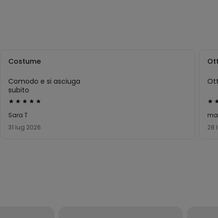
Costume
Ot
Comodo e si asciuga
Ot
subito
Valutato
Val
5
5
Sara T
mar
su
su
31 lug 2026
28 
5
5