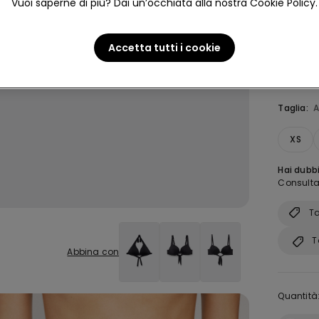
Vuoi saperne di più? Dai un’occhiata alla nostra Cookie Policy.
Accetta tutti i cookie
Taglia:
A
XS
Hai dubbi
Consulta 
Ta
T
Abbina con
Quantità