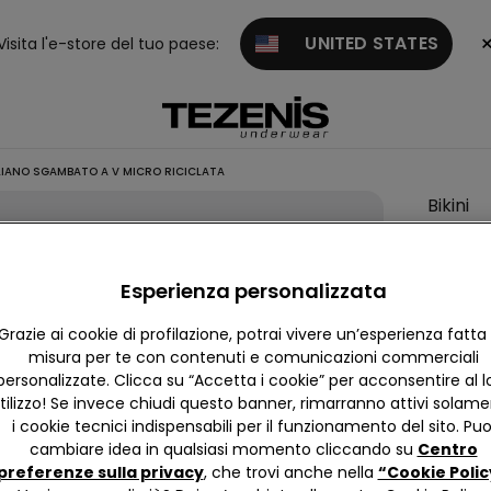
UNITED STATES
Visita l'e-store del tuo paese:
ILIANO SGAMBATO A V MICRO RICICLATA
Bikini
Brasili
Sgamb
Esperienza personalizzata
a V Mic
Ricicla
Grazie ai cookie di profilazione, potrai vivere un’esperienza fatta
misura per te con contenuti e comunicazioni commerciali
9,99 €
personalizzate. Clicca su “Accetta i cookie” per acconsentire al l
tilizzo! Se invece chiudi questo banner, rimarranno attivi solam
4,8
i cookie tecnici indispensabili per il funzionamento del sito. Puo
cambiare idea in qualsiasi momento cliccando su
Centro
preferenze sulla privacy
, che trovi anche nella
“Cookie Polic
Colore:
N