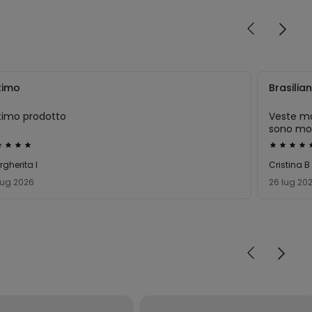
timo
Brasilia
timo prodotto
Veste mo
sono mo
soddisfat
utato
Valutato
consiglio
5
gherita l
Cristina B
su
lug 2026
26 lug 20
5