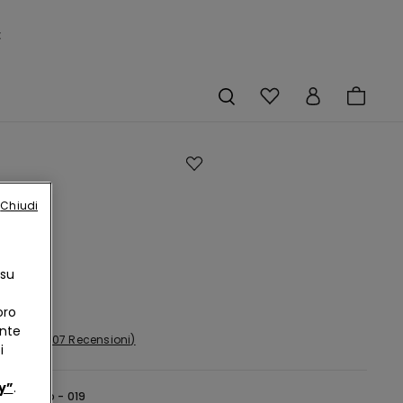
×
ano
Chiudi
ato
ro
ta
 su
oro
ente
107 Recensioni
i
y”
.
ero -
Nero - 019