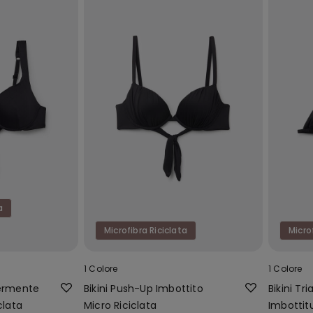
a
Microfibra Riciclata
Micro
1 Colore
1 Colore
germente
Bikini Push-Up Imbottito
Bikini Tr
clata
Micro Riciclata
Imbottitu