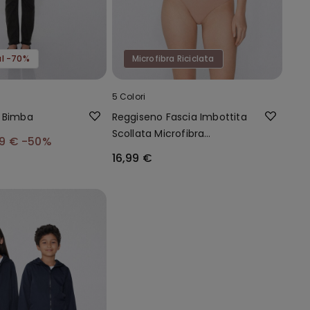
 al -70%
Microfibra Riciclata
5 Colori
y Bimba
Reggiseno Fascia Imbottita
Scollata Microfibra
99 €
-50%
Riciclata
16,99 €