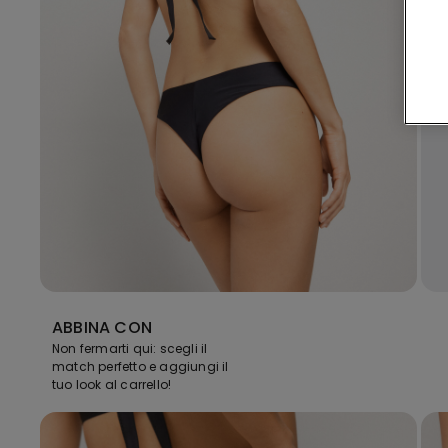
ABBINA CON
Non fermarti qui: scegli il
match perfetto e aggiungi il
tuo look al carrello!