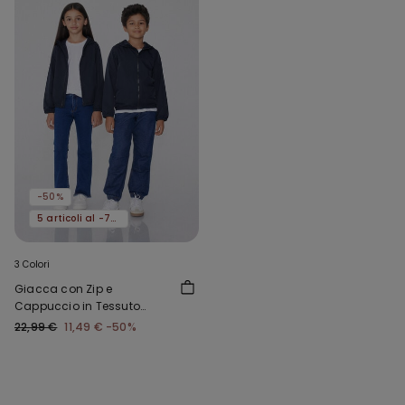
-50%
5 articoli al -70%
3 Colori
Giacca con Zip e
Cappuccio in Tessuto
Tecnico Bimbi Unisex
22,99 €
11,49 €
-50%