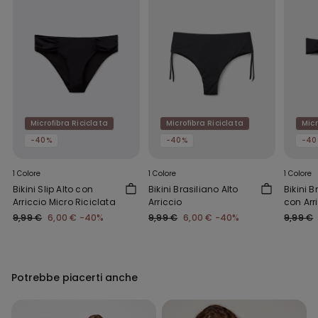
Microfibra Riciclata
Microfibra Riciclata
Micr
-40%
-40%
-40
1 Colore
1 Colore
1 Colore
Bikini Slip Alto con
Bikini Brasiliano Alto
Bikini B
Arriccio Micro Riciclata
Arriccio
con Arr
Ricicla
9,99 €
6,00 €
-40%
9,99 €
6,00 €
-40%
9,99 €
Potrebbe piacerti anche