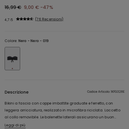
16,99 €
9,00 €
-47%
76 Recensioni
4,7
Colore:
Nero -
Nero - 019
Descrizione
Codice Articolo: 1KFG328E
Bikini a fascia con coppe imbottite graduate e ferretto, con
leggera arricciatura, realizzato in microfibra riciclata. Laccetto
al collo removibile. Le balenette laterali assicurano un buon
sosegno e la chiusura è regolabile con fiocco sulla schiena.
Leggi di più
Il tessuto di questo capo contiene un filato certificato riciclato,