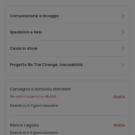
ottenuto dalla ri-lavorazione di bottigliette in plastica
correttamente smaltite. Per la creazione di questo nuovo capo
Composizione e lavaggio
recuperiamo gli scarti post consumer dando nuova vita al
materiale e minimizzando l'impatto ambientale.
Spedizioni e Resi
Cerca in store
Progetto Be The Change: tracciabilità
Consegna a domicilio standard
Per ordini superiori a 49,00€
Gratis
Ricevilo in 2-4 giorni lavorativi
Ritiro in negozio
Gratis
Ricevilo in 4-5 giorni lavorativi