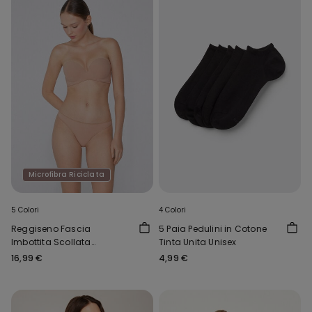
Microfibra Riciclata
5 Colori
4 Colori
Reggiseno Fascia
5 Paia Pedulini in Cotone
Imbottita Scollata
Tinta Unita Unisex
Microfibra Riciclata
16,99 €
4,99 €