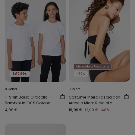
Microfibra Riciclata
3x12,99€
-40%
8 Colori
1 Colore
T-Shirt Basic Girocollo
Costume Intero Fascia con
Bambini in 100% Cotone
Arriccio Micro Riciclata
Unisex
4,99 €
19,99 €
12,00 €
-40%