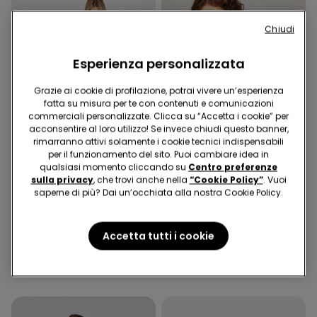
Chiudi
Esperienza personalizzata
Grazie ai cookie di profilazione, potrai vivere un’esperienza
fatta su misura per te con contenuti e comunicazioni
commerciali personalizzate. Clicca su “Accetta i cookie” per
acconsentire al loro utilizzo! Se invece chiudi questo banner,
rimarranno attivi solamente i cookie tecnici indispensabili
per il funzionamento del sito. Puoi cambiare idea in
Microfibra Riciclata
qualsiasi momento cliccando su
Centro preferenze
sulla privacy
, che trovi anche nella
“Cookie Policy”
. Vuoi
-50%
-40%
saperne di più? Dai un’occhiata alla nostra Cookie Policy.
1 Colore
1 Colore
Pantalone Trombetta in
Bikini Slip Alto con Arriccio
Accetta tutti i cookie
Tela Elasticizzata
Micro Riciclata
19,99 €
9,99 €
-50%
9,99 €
6,00 €
-40%