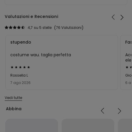
Valutazioni e Recensioni
4,7
su 5 stelle
76 Valutazioni
stupendo
Fa
costume wau. taglia perfetta
Ac
ele
bel
Valutato
Val
5
5
Rossella L
Gio
su
su
7 ago 2026
6 a
5
5
Vedi tutte
Abbina