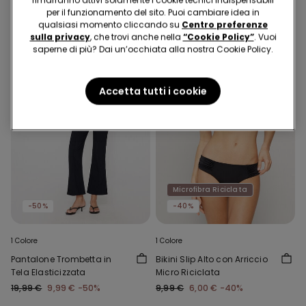
rimarranno attivi solamente i cookie tecnici indispensabili
per il funzionamento del sito. Puoi cambiare idea in
qualsiasi momento cliccando su
Centro preferenze
sulla privacy
, che trovi anche nella
“Cookie Policy”
. Vuoi
saperne di più? Dai un’occhiata alla nostra Cookie Policy.
Accetta tutti i cookie
Microfibra Riciclata
-50%
-40%
1 Colore
1 Colore
Pantalone Trombetta in
Bikini Slip Alto con Arriccio
Tela Elasticizzata
Micro Riciclata
19,99 €
9,99 €
-50%
9,99 €
6,00 €
-40%