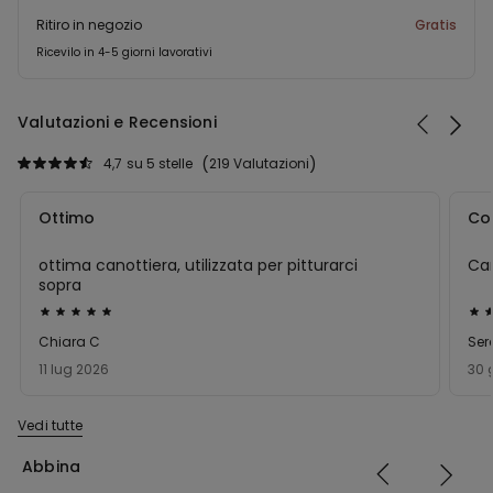
Ritiro in negozio
Gratis
Ricevilo in 4-5 giorni lavorativi
Valutazioni e Recensioni
4,7
su 5 stelle
219 Valutazioni
Ottimo
Co
ottima canottiera, utilizzata per pitturarci
Ca
sopra
Valutato
Val
5
5
Chiara C
Ser
su
su
11 lug 2026
30 
5
5
Vedi tutte
Abbina