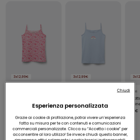
3x12,99€
3x12,99€
3x1
Chiudi
2 Colori
2 Colori
4 Colori
Canotta Spalline Sottili
Canotta Spalline Sottili
Canott
Scollo Tondo in Cotone
Scollo Tondo in Cotone
Spalline
Esperienza personalizzata
Stampato Bimba
Stampato Bimba
Tondo 
4,99 €
4,99 €
4,99 €
Grazie ai cookie di profilazione, potrai vivere un’esperienza
fatta su misura per te con contenuti e comunicazioni
commerciali personalizzate. Clicca su “Accetta i cookie” per
acconsentire al loro utilizzo! Se invece chiudi questo banner,
Potrebbe piacerti anche