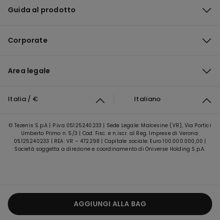
Guida al prodotto
Corporate
Area legale
Italia / €
Italiano
© Tezenis S.p.A | P.iva 05125240233 | Sede Legale: Malcesine (VR), Via Portici
Umberto Primo n. 5/3 | Cod. Fisc. e n.iscr. al Reg. Imprese di Verona:
05125240233 | REA: VR – 472298 | Capitale sociale: Euro 100.000.000,00 |
Società soggetta a direzione e coordinamento di Oniverse Holding S.p.A.
AGGIUNGI ALLA BAG