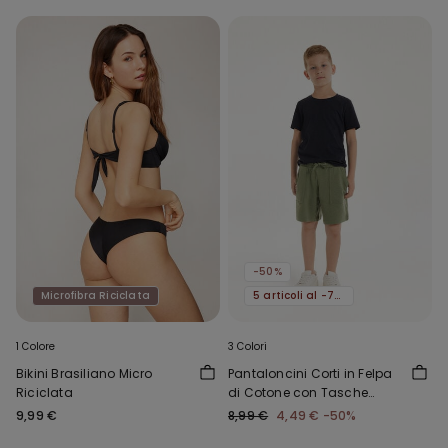
-50%
Microfibra Riciclata
5 articoli al -70%
1 Colore
3 Colori
Bikini Brasiliano Micro
Pantaloncini Corti in Felpa
Riciclata
di Cotone con Tasche
Bimbo
9,99 €
8,99 €
4,49 €
-50%