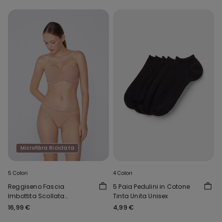
Microfibra Riciclata
5 Colori
4 Colori
Reggiseno Fascia
5 Paia Pedulini in Cotone
Imbottita Scollata
Tinta Unita Unisex
Microfibra Riciclata
16,99 €
4,99 €