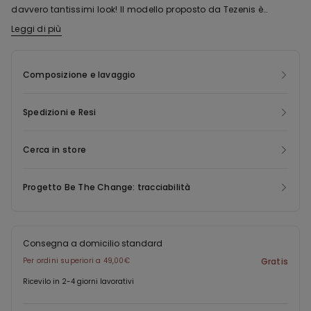
davvero tantissimi look! Il modello proposto da Tezenis è
leggermente elasticizzato e con scollo tondo e garantisce
Leggi di più
un’ottima vestibilità. Le canottiere da bambina in cotone con
spalline sottoli sono perfette da indossare come capo intimo
Composizione e lavaggio
sotto i vari outfit: garantiscono, infatti, un’ulteriore protezione
dalle temperature più fresche. Ma, grazie al suo stile semplice e
basic, la canottiera da bambina in cotone elasticizzato, si può
Spedizioni e Resi
indossare anche in estate o in primavera come top! Un capo
davvero versatile e pratico da non farsi mancare nell’armadio.
Cerca in store
Progetto Be The Change: tracciabilità
Consegna a domicilio standard
Per ordini superiori a 49,00€
Gratis
Ricevilo in 2-4 giorni lavorativi