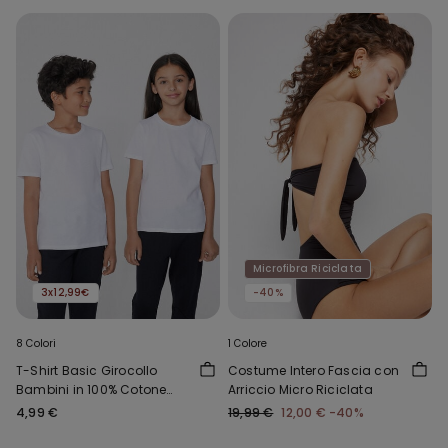
Microfibra Riciclata
3x12,99€
-40%
8 Colori
1 Colore
T-Shirt Basic Girocollo
Costume Intero Fascia con
Bambini in 100% Cotone
Arriccio Micro Riciclata
Unisex
4,99 €
19,99 €
12,00 €
-40%