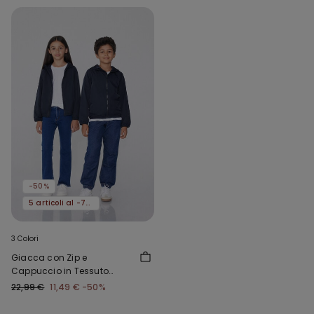
-50%
5 articoli al -70%
3 Colori
Giacca con Zip e
Cappuccio in Tessuto
Tecnico Bimbi Unisex
22,99 €
11,49 €
-50%