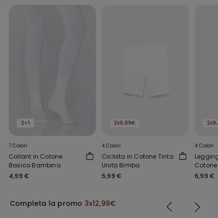
2+1
2x9,99€
2x9
7 Colori
4 Colori
4 Colori
Collant in Cotone
Ciclista in Cotone Tinta
Legging
Basico Bambina
Unita Bimba
Cotone 
Bimba
4,99 €
5,99 €
6,99 €
Completa la promo
3x12,99€