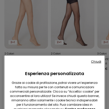
2+1
2+1
2+1
2 Colori
2 Colori
3 Colori
Collant Rete Piccola
Collant Velato Push Up
Collant
Chiudi
20 Den
Denari
4,99 €
5,99 €
4,99 €
Esperienza personalizzata
Grazie ai cookie di profilazione, potrai vivere un’esperienza
fatta su misura per te con contenuti e comunicazioni
Potrebbe piacerti anche
commerciali personalizzate. Clicca su “Accetta i cookie” per
acconsentire al loro utilizzo! Se invece chiudi questo banner,
rimarranno attivi solamente i cookie tecnici indispensabili
per il funzionamento del sito. Puoi cambiare idea in