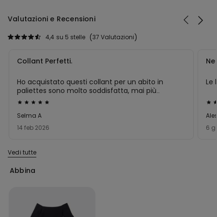
Valutazioni e Recensioni
4,4
su 5 stelle
37 Valutazioni
Collant Perfetti.
Ne 
Ho acquistato questi collant per un abito in
Le
paliettes sono molto soddisfatta, mai più
senza! ne acquisterò ancora.
Valutato
Val
5
5
Selma A
Ale
su
su
14 feb 2026
6 g
5
5
Vedi tutte
Abbina