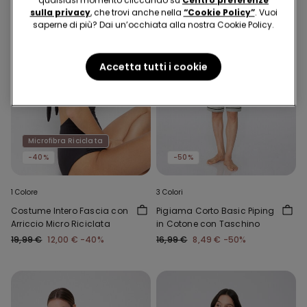
qualsiasi momento cliccando su
Centro preferenze
sulla privacy
, che trovi anche nella
“Cookie Policy”
. Vuoi
saperne di più? Dai un’occhiata alla nostra Cookie Policy.
Accetta tutti i cookie
Microfibra Riciclata
-40%
-50%
1 Colore
3 Colori
Costume Intero Fascia con
Pigiama Corto Basic Piping
Arriccio Micro Riciclata
in Cotone con Taschino
19,99 €
12,00 €
-40%
16,99 €
8,49 €
-50%