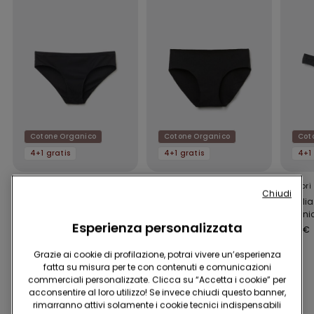
Cotone Organico
Cotone Organico
Cot
4+1 gratis
4+1 gratis
4+1 
11 Colori
9 Colori
12 Colori
Chiudi
Slip Donna in Cotone
Slip Senza Cuciture in
Brasili
Organico
Cotone Organico
Organic
Esperienza personalizzata
4,99 €
4,99 €
4,99 €
Grazie ai cookie di profilazione, potrai vivere un’esperienza
fatta su misura per te con contenuti e comunicazioni
commerciali personalizzate. Clicca su “Accetta i cookie” per
Potrebbe piacerti anche
acconsentire al loro utilizzo! Se invece chiudi questo banner,
rimarranno attivi solamente i cookie tecnici indispensabili