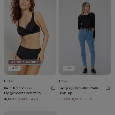
Microfibra Riciclata
-47%
-50%
1 Colore
4 Colori
Bikini Balconcino
Jeggings Vita Alta Effetto
Leggermente Imbottito
Push-Up
Arriccio Riciclato
16,99 €
9,00 €
-47%
19,99 €
9,99 €
-50%