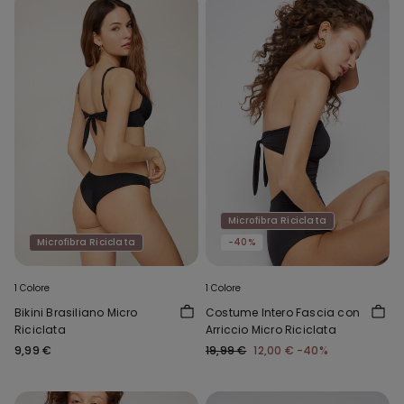
Microfibra Riciclata
Microfibra Riciclata
-40%
1 Colore
1 Colore
Bikini Brasiliano Micro
Costume Intero Fascia con
Riciclata
Arriccio Micro Riciclata
9,99 €
19,99 €
12,00 €
-40%