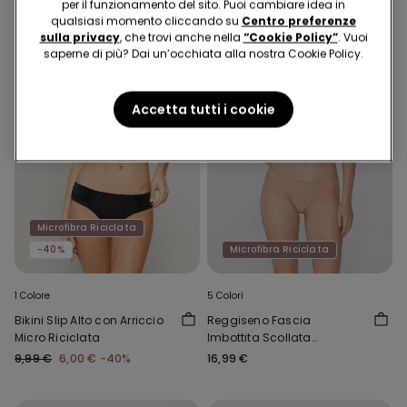
per il funzionamento del sito. Puoi cambiare idea in
qualsiasi momento cliccando su
Centro preferenze
sulla privacy
, che trovi anche nella
“Cookie Policy”
. Vuoi
saperne di più? Dai un’occhiata alla nostra Cookie Policy.
Accetta tutti i cookie
Microfibra Riciclata
-40%
Microfibra Riciclata
1 Colore
5 Colori
Bikini Slip Alto con Arriccio
Reggiseno Fascia
Micro Riciclata
Imbottita Scollata
Microfibra Riciclata
9,99 €
6,00 €
-40%
16,99 €