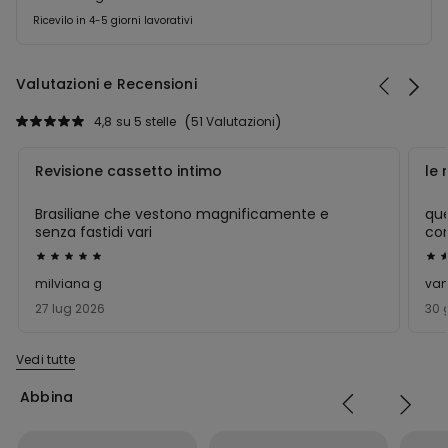
Ricevilo in 4-5 giorni lavorativi
Valutazioni e Recensioni
4,8
su 5 stelle
51 Valutazioni
Revisione cassetto intimo
le 
Brasiliane che vestono magnificamente e
que
senza fastidi vari
com
Valutato
Val
5
5
milviana g
van
su
su
27 lug 2026
30 
5
5
Vedi tutte
Abbina