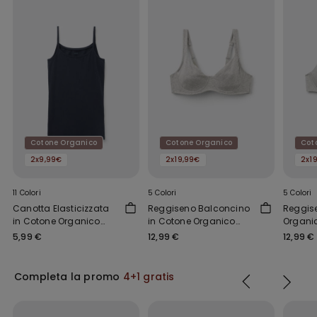
Cotone Organico
Cotone Organico
Cot
2x9,99€
2x19,99€
2x1
11 Colori
5 Colori
5 Colori
Canotta Elasticizzata
Reggiseno Balconcino
Reggis
in Cotone Organico
in Cotone Organico
Organi
con Scollo Tondo
Paris
Athens
5,99 €
12,99 €
12,99 €
Completa la promo
4+1 gratis