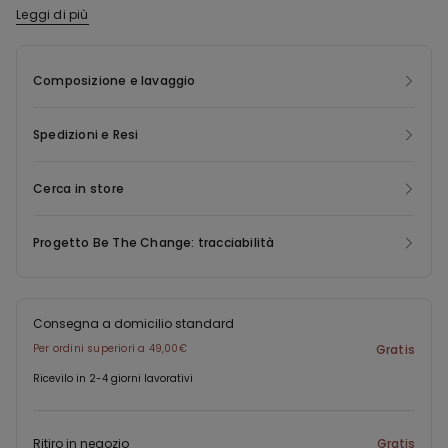
Leggi di più
La poliammide del pizzo di questo prodotto è realizzata con
filato 100% riciclato, derivante dalla ri-lavorazione di scarti tessili
che non hanno ancora raggiunto il consumatore finale.
Composizione e lavaggio
Spedizioni e Resi
Cerca in store
Progetto Be The Change: tracciabilità
Consegna a domicilio standard
Per ordini superiori a 49,00€
Gratis
Ricevilo in 2-4 giorni lavorativi
Ritiro in negozio
Gratis