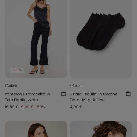
-50%
1 Colore
4 Colori
Pantalone Trombetta in
5 Paia Pedulini in Cotone
Tela Elasticizzata
Tinta Unita Unisex
19,99 €
9,99 €
-50%
4,99 €