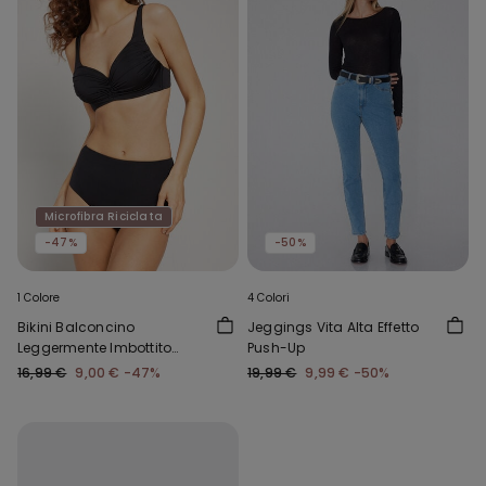
Microfibra Riciclata
-47%
-50%
1 Colore
4 Colori
Bikini Balconcino
Jeggings Vita Alta Effetto
Leggermente Imbottito
Push-Up
Arriccio Riciclato
16,99 €
9,00 €
-47%
19,99 €
9,99 €
-50%