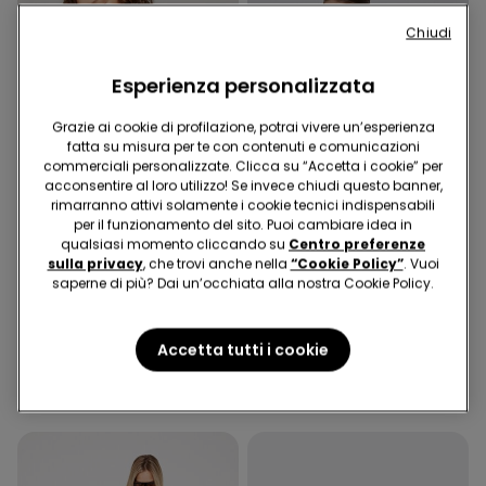
Chiudi
Esperienza personalizzata
Grazie ai cookie di profilazione, potrai vivere un’esperienza
fatta su misura per te con contenuti e comunicazioni
commerciali personalizzate. Clicca su “Accetta i cookie” per
acconsentire al loro utilizzo! Se invece chiudi questo banner,
rimarranno attivi solamente i cookie tecnici indispensabili
per il funzionamento del sito. Puoi cambiare idea in
Microfibra Riciclata
qualsiasi momento cliccando su
Centro preferenze
-40%
Microfibra Riciclata
sulla privacy
, che trovi anche nella
“Cookie Policy”
. Vuoi
saperne di più? Dai un’occhiata alla nostra Cookie Policy.
1 Colore
5 Colori
Bikini Slip Alto con Arriccio
Reggiseno Fascia
Accetta tutti i cookie
Micro Riciclata
Imbottita Scollata
Microfibra Riciclata
9,99 €
6,00 €
-40%
16,99 €