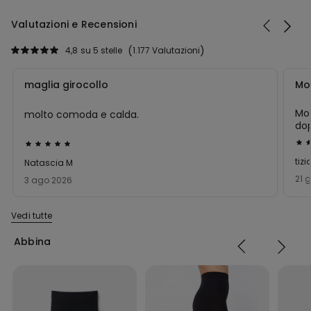
Valutazioni e Recensioni
4,8
su 5 stelle
1.177 Valutazioni
maglia girocollo
Mo
Mol
molto comoda e calda.
dop
pre
Val
Valutato
5
5
tiz
Natascia M
su
su
21 
3 ago 2026
5
5
Vedi tutte
Abbina