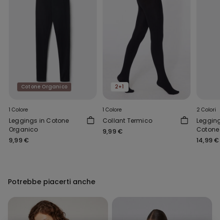
Cotone Organico
2+1
1 Colore
1 Colore
2 Colori
Leggings in Cotone
Collant Termico
Legging
Organico
Cotone
9,99 €
9,99 €
14,99 €
Potrebbe piacerti anche