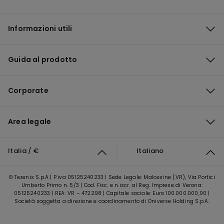
Informazioni utili
Guida al prodotto
Corporate
Area legale
Italia / €
Italiano
© Tezenis S.p.A | P.iva 05125240233 | Sede Legale: Malcesine (VR), Via Portici
Umberto Primo n. 5/3 | Cod. Fisc. e n.iscr. al Reg. Imprese di Verona:
05125240233 | REA: VR – 472298 | Capitale sociale: Euro 100.000.000,00 |
Società soggetta a direzione e coordinamento di Oniverse Holding S.p.A.