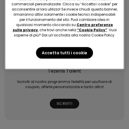
commerciali personalizzate. Clicca su “Accetta i cookie” per
acconsentire al loro utilizzo! Se invece chiudi questo banner,
rimarranno attivi solamente i cookie tecnici indispensabili
per il funzionamento del sito. Puoi cambiare idea in
qualsiasi momento cliccando su
Centro preferenze
sulla privacy
, che trovi anche nella
“Cookie Policy”
. Vuoi
saperne di più? Dai un’occhiata alla nostra Cookie Policy.
Acquisti facili e
Ultime tendenze
Promozioni
Extra punti con
veloci
a portata di click
esclusive
giochi e missioni
Accetta tutti i cookie
Tezenis Talent
Iscriviti al nostro programma fedeltà per usufruire di
coupon, offerte personalizzate e tanto altro!
ISCRIVITI