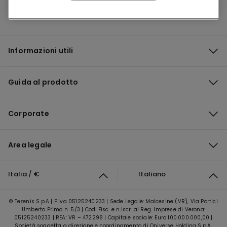
Informazioni utili
Guida al prodotto
Corporate
Area legale
Italia / €
Italiano
© Tezenis S.p.A | P.iva 05125240233 | Sede Legale: Malcesine (VR), Via Portici
Umberto Primo n. 5/3 | Cod. Fisc. e n.iscr. al Reg. Imprese di Verona:
05125240233 | REA: VR – 472298 | Capitale sociale: Euro 100.000.000,00 |
Società soggetta a direzione e coordinamento di Oniverse Holding S.p.A.