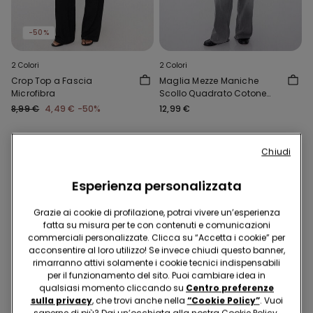
-50%
2 Colori
2 Colori
Crop Top a Fascia
Maglia Mezze Maniche
Microfibra
Scollo Quadrato Cotone
Costine
8,99 €
4,49 €
-50%
12,99 €
Chiudi
Esperienza personalizzata
Grazie ai cookie di profilazione, potrai vivere un’esperienza
fatta su misura per te con contenuti e comunicazioni
commerciali personalizzate. Clicca su “Accetta i cookie” per
acconsentire al loro utilizzo! Se invece chiudi questo banner,
rimarranno attivi solamente i cookie tecnici indispensabili
per il funzionamento del sito. Puoi cambiare idea in
qualsiasi momento cliccando su
Centro preferenze
sulla privacy
, che trovi anche nella
“Cookie Policy”
. Vuoi