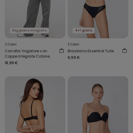
Reggiseno integrato
4+1 gratis
2 Colori
3 Colori
Canotta Vogatore con
Brasiliano Essential Tulle
Coppe Integrate Cotone
6,99 €
Costine
18,99 €