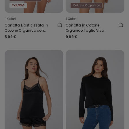
2x9,99€
Cotone Organico
11 Colori
7 Colori
Canotta Elasticizzata in
Canotta in Cotone
Cotone Organico con
Organico Taglio Vivo
Scollo Tondo
5,99 €
9,99 €