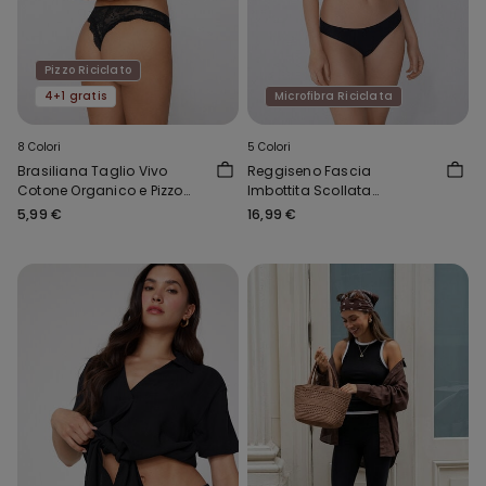
Pizzo Riciclato
4+1 gratis
Microfibra Riciclata
8 Colori
5 Colori
Brasiliana Taglio Vivo
Reggiseno Fascia
Cotone Organico e Pizzo
Imbottita Scollata
Riciclato
Microfibra Riciclata
5,99 €
16,99 €