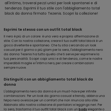
all'intimo, troverai pezzi unici per look spontanei e di
tendenza. Esprimi il tuo stile con l'abbigliamento total
black da donna firmato Tezenis. Scopri la collezione!
Esprimi te stessa con un outfit total black
Il nero è più di un colore: è una vera e propria affermazione di
stile. Con la nostra collezione, creare il tuo outfit total black è un
gioco divertente e spontaneo. Che tu stia cercando un look
casual per il giorno o più glam per la sera, l'abbigliamento nero
da donna Tezenis ha tutto quello che ti serve per esprimere la
tua personalità. Scopri capi unici e di tendenza, come le nostre
imperdibili maglie e l'intimo nero, per creare combinazioni
sempre nuove.
Distinguiti con un abbigliamento total black da
donna
L'abbigliamento nero da donna è un must-have per infinite
combinazioni. Per un look da giorno casual e trendy, abbina una
felpa nera oversize per un comfort che non rinuncia allo stile.
Abbinala alla nostra collezione di pantaloni e leggings neri. Per
la sera, trasforma il tuo outfit total black con un
body
elegante o