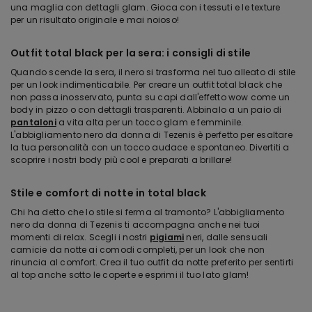
una maglia con dettagli glam. Gioca con i tessuti e le texture
per un risultato originale e mai noioso!
Outfit total black per la sera: i consigli di stile
Quando scende la sera, il nero si trasforma nel tuo alleato di stile
per un look indimenticabile. Per creare un outfit total black che
non passa inosservato, punta su capi dall'effetto wow come un
body in pizzo o con dettagli trasparenti. Abbinalo a un paio di
pantaloni
a vita alta per un tocco glam e femminile.
L'abbigliamento nero da donna di Tezenis è perfetto per esaltare
la tua personalità con un tocco audace e spontaneo. Divertiti a
scoprire i nostri body più cool e preparati a brillare!
Stile e comfort di notte in total black
Chi ha detto che lo stile si ferma al tramonto? L'abbigliamento
nero da donna di Tezenis ti accompagna anche nei tuoi
momenti di relax. Scegli i nostri
pigiami
neri, dalle sensuali
camicie da notte ai comodi completi, per un look che non
rinuncia al comfort. Crea il tuo outfit da notte preferito per sentirti
al top anche sotto le coperte e esprimi il tuo lato glam!