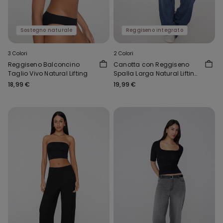
Sostegno naturale
Reggiseno integrato
3 Colori
2 Colori
Reggiseno Balconcino
Canotta con Reggiseno
Taglio Vivo Natural Lifting
Spalla Larga Natural Lifting
2 in 1
18,99 €
19,99 €