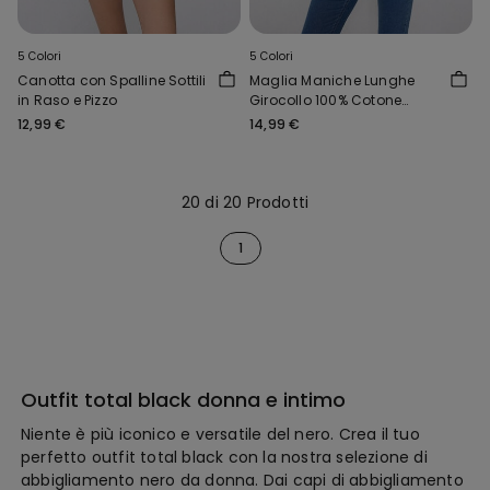
5 Colori
5 Colori
Canotta con Spalline Sottili
Maglia Maniche Lunghe
in Raso e Pizzo
Girocollo 100% Cotone
Pesantezza Media
12,99 €
14,99 €
20 di 20 Prodotti
1
Outfit total black donna e intimo
Niente è più iconico e versatile del nero. Crea il tuo
perfetto outfit total black con la nostra selezione di
abbigliamento nero da donna. Dai capi di abbigliamento