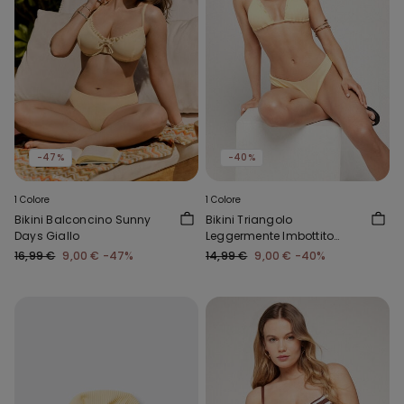
-47%
-40%
1 Colore
1 Colore
Bikini Balconcino Sunny
Bikini Triangolo
Days Giallo
Leggermente Imbottito
Sunny Days Giallo
16,99 €
9,00 €
-47%
14,99 €
9,00 €
-40%