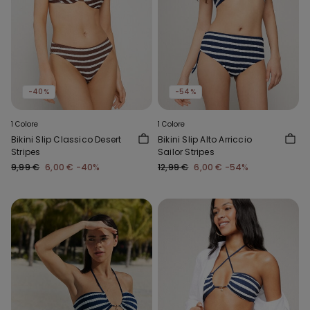
-40%
-54%
1 Colore
1 Colore
Bikini Slip Classico Desert
Bikini Slip Alto Arriccio
Stripes
Sailor Stripes
9,99 €
6,00 €
-40%
12,99 €
6,00 €
-54%