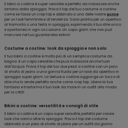
Il bikini a costine è super versatile e perfetto da indossare anche
lontano dalla spiaggia. Prova il top del tuo costume a costine
come se fosse un crop top e abbinalo a una delle nostre
gonne
per un look femminile e di tendenza. Sarai pronta per un aperitivo
al tramonto o una festa in spiaggia, esprimendo il tuo stile unico
e spontaneo in ogni occasione. Un capo glam che non può
mancare nel tuo guardaroba estivo!
Costume a costine: look da spiaggia e non solo
Il tuo bikini a costine è molto più di un semplice costume da
bagno: è un capo versatile che puoi indossare anche fuori
dall'acqua. Prova il top del tuo due pezzi a costine con un paio
di shorts di jeans o una gonna fluida per un look da aperitivo in
spiaggia super glam. La texture a costine aggiunge un tocco di
stile che lo rende perfetto anche come crop top. Libera la tua
fantasia e trasforma il tuo look da mare in un outfit alla moda
per la città!
Bikini a costine: versatilità e consigli di stile
Il bikini a costine è un capo super versatile, perfetto per creare
look che vanno oltre la spiaggia. Prova il top del costume
abbinato a un paio di shorts di jeans per un outfit da giorno