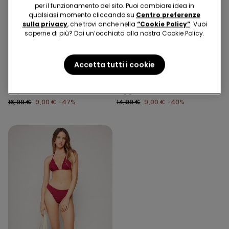
per il funzionamento del sito. Puoi cambiare idea in
qualsiasi momento cliccando su
Centro preferenze
sulla privacy
, che trovi anche nella
“Cookie Policy”
. Vuoi
saperne di più? Dai un’occhiata alla nostra Cookie Policy.
-47%
-40%
Accetta tutti i cookie
1 Colore
1 Colore
Bikini Balconcino Sunny
Bikini Triangolo
Days
Leggermente Imbottito
Sunny Days
16,99 €
9,00 €
-47%
14,99 €
9,00 €
-40%