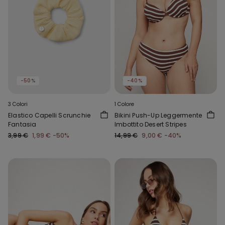
-50%
-40%
3 Colori
1 Colore
Elastico Capelli Scrunchie
Bikini Push-Up Leggermente
Fantasia
Imbottito Desert Stripes
3,99 €
1,99 €
-50%
14,99 €
9,00 €
-40%