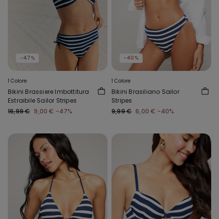
-47%
-40%
1 Colore
1 Colore
Bikini Brassiere Imbottitura
Bikini Brasiliano Sailor
Estraibile Sailor Stripes
Stripes
16,99 €
9,00 €
-47%
9,99 €
6,00 €
-40%