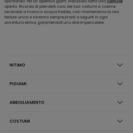
spontaneo. Per un aperitivo glam, indossalo sotto una
camicia
aperta. Ricorda di prenderti cura dei tuoi costumi a costine
lavandoli a mano in acqua fredda, così manterranno la loro
texture unica e saranno sempre pronti a seguirti in ogni
avventura estiva, garantendoti uno stile impeccabile.
INTIMO
PIGIAMI
ABBIGLIAMENTO
COSTUMI