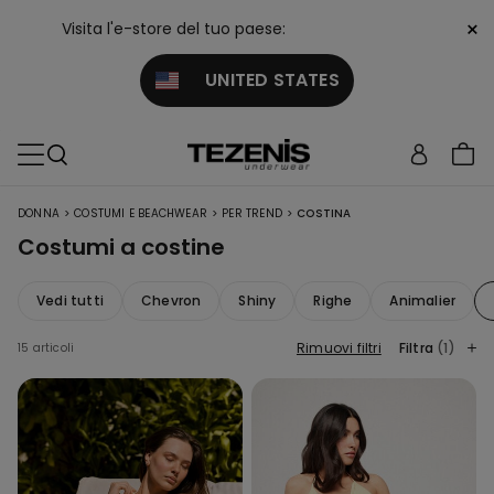
×
Visita l'e-store del tuo paese:
UNITED STATES
>
>
>
DONNA
COSTUMI E BEACHWEAR
PER TREND
COSTINA
Costumi a costine
Vedi tutti
Chevron
Shiny
Righe
Animalier
Rimuovi filtri
Filtra
(1)
15 articoli