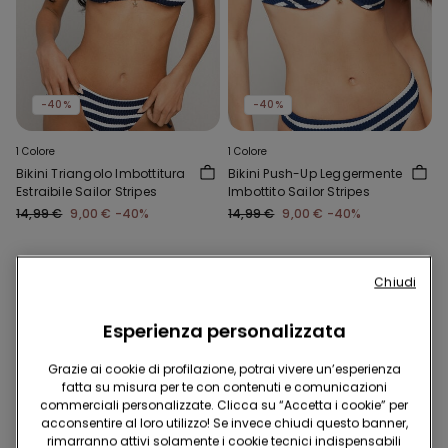
-40%
-40%
1 Colore
1 Colore
Bikini Triangolo Imbottitura
Bikini Push-Up Leggermente
Estraibile Sailor Stripes
Imbottito Sailor Stripes
14,99 €
9,00 €
-40%
14,99 €
9,00 €
-40%
Chiudi
Esperienza personalizzata
Grazie ai cookie di profilazione, potrai vivere un’esperienza
fatta su misura per te con contenuti e comunicazioni
commerciali personalizzate. Clicca su “Accetta i cookie” per
acconsentire al loro utilizzo! Se invece chiudi questo banner,
rimarranno attivi solamente i cookie tecnici indispensabili