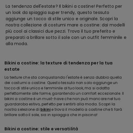
La tendenza dell'estate? Il bikini a costine! Perfetto per
un look da spiaggia super trendy, questo tessuto
aggiunge un tocco di stile unico e originale. Scopri la
nostra collezione di costumi mare a costine: dai modelli
più cool ai classici due pezzi. Trova il tuo preferito e
preparati a brillare sotto il sole con un outfit femminile e
alla moda.
Bikini a costine: la texture di tendenza per la tua
estate
La texture che sta conquistando l'estate è senza dubbio quella
dei costumi a costine. Questo tessuto non solo aggiunge un
tocco di stile unico e femminile al tuo look, ma si adatta
perfettamente alle forme, garantendo un comfort eccezionale. Il
bikini a costine è un must-have che non può mancare nel tuo
guardaroba estivo, perfetto per sentirti alla moda. Scopri la
nostra selezione di
bikini
e trova il modello a costine che ti farà
brillare sotto il sole, sia in spiaggia che in piscina!
Bikini a costine: stile e versatilità