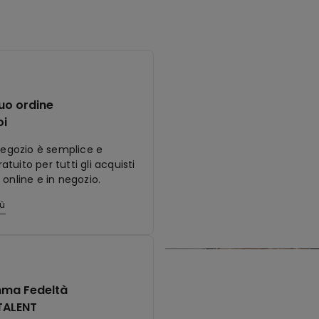
tuo ordine
oi
 negozio è semplice e
tuito per tutti gli acquisti
 online e in negozio.
iù
ma Fedeltà
TALENT