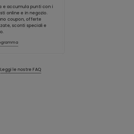
ora e accumula punti con i
sti online e in negozio.
ano coupon, offerte
zate, sconti speciali e
o.
programma
Leggi le nostre FAQ