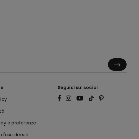
le
Seguici sui social
licy
ità
icy e preferenze
d'uso dei siti