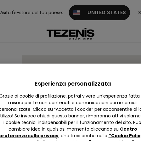
UNITED STATES
Visita l'e-store del tuo paese:
Esperienza personalizzata
Grazie ai cookie di profilazione, potrai vivere un’esperienza fatta
misura per te con contenuti e comunicazioni commerciali
personalizzate. Clicca su “Accetta i cookie” per acconsentire al l
tilizzo! Se invece chiudi questo banner, rimarranno attivi solam
i cookie tecnici indispensabili per il funzionamento del sito. Puo
cambiare idea in qualsiasi momento cliccando su
Centro
preferenze sulla privacy
, che trovi anche nella
“Cookie Polic