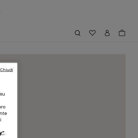
×
Chiudi
 su
oro
ente
i
y”
.