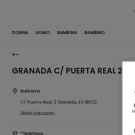
DONNA
UOMO
BAMBINA
BAMBINO
GRANADA C/ PUERTA REAL 2
Indirizzo
C/ Puerta Real, 2
Granada,
ES
18002
u
Ottieni indicazioni
*Telefono