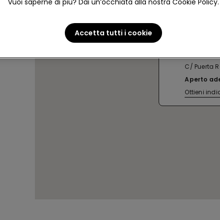
Vuoi saperne di più? Dai un’occhiata alla nostra Cookie Policy.
Accetta tutti i cookie
GRANADA 
C/ Puerta R
Aperto ad
Ottieni indi