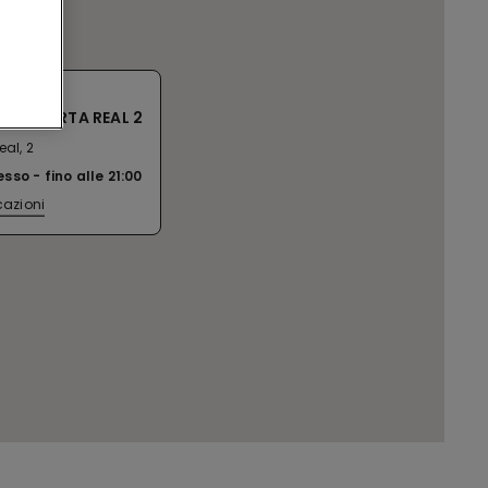
C/ PUERTA REAL 2
eal, 2
esso
fino alle
21:00
cazioni