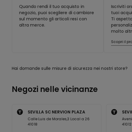
Quando rendi il tuo acquisto in
Iscriviti 
negozio, puoi scegliere di cambiare
tuoi acqui
sul momento gli articoli resi con
Ti aspett
altra merce.
personaliz
molto altr
Scopri il 
Hai domande sulle misure di sicurezza nei nostri store?
Negozi nelle vicinanze
SEVILLA SC NERVION PLAZA
SEVI
Calle Luis de Morales,3 Local a 26
Aveni
41018
41012