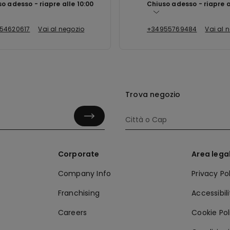
so adesso
riapre alle
10:00
Chiuso adesso
riapre 
54620617
Vai al negozio
+34955769484
Vai al 
Trova negozio
Corporate
Area lega
Company Info
Privacy Po
Franchising
Accessibil
Careers
Cookie Pol