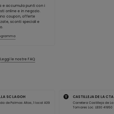
ora e accumula punti con i
sti online e in negozio.
ano coupon, offerte
zate, sconti speciali e
o.
programma
Leggi le nostre FAQ
LLA SC LAGOH
CASTILLEJA DE LA CTA 
da de Palmas Altas, 1 local A39
Carretera Castilleja de L
Tomares Loc. LB30 41950