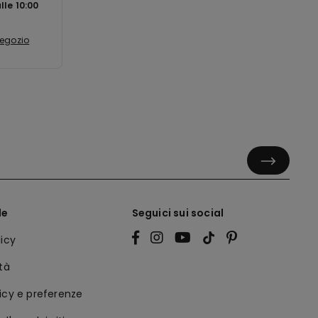
alle
10:00
negozio
le
Seguici sui social
licy
ità
icy e preferenze