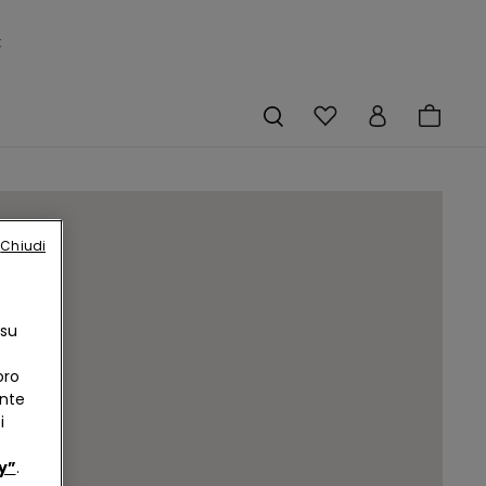
×
Chiudi
 su
oro
ente
i
y”
.