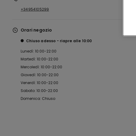
+34954105299
Orari negozio
Chiuso adesso
riapre alle
10:00
Lunedì: 10:00-22:00
Martedì: 10:00-22:00
Mercoledì: 10:00-22:00
Giovedì: 10:00-22:00
Venerdì: 10:00-22:00
Sabato: 10:00-22:00
Domenica: Chiuso