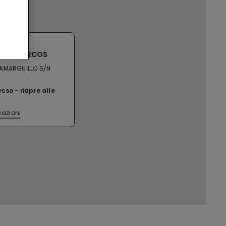
SC LOS ARCOS
TAMARGUILLO S/N
esso
riapre alle
cazioni