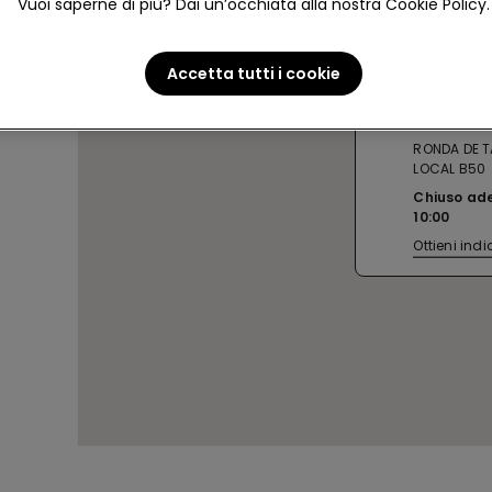
Vuoi saperne di più? Dai un’occhiata alla nostra Cookie Policy.
Accetta tutti i cookie
SEVILLA 
RONDA DE 
LOCAL B50
Chiuso ad
10:00
Ottieni indi