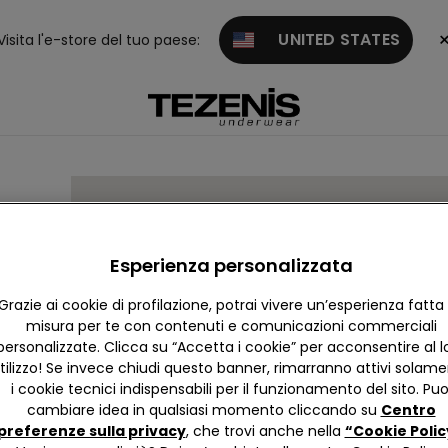
UNITED STATES
Visita l'e-store del tuo paese:
Esperienza personalizzata
Grazie ai cookie di profilazione, potrai vivere un’esperienza fatta
misura per te con contenuti e comunicazioni commerciali
personalizzate. Clicca su “Accetta i cookie” per acconsentire al l
tilizzo! Se invece chiudi questo banner, rimarranno attivi solam
i cookie tecnici indispensabili per il funzionamento del sito. Puo
cambiare idea in qualsiasi momento cliccando su
Centro
preferenze sulla privacy
, che trovi anche nella
“Cookie Polic