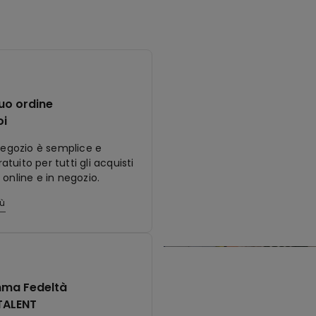
tuo ordine
oi
 negozio è semplice e
tuito per tutti gli acquisti
 online e in negozio.
iù
ma Fedeltà
TALENT