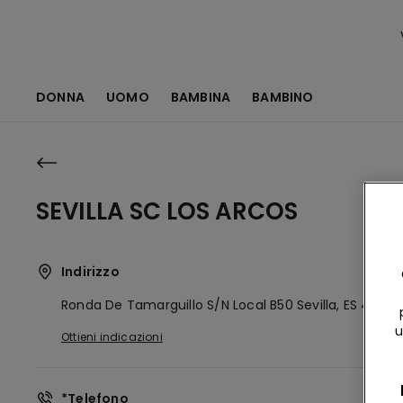
DONNA
UOMO
BAMBINA
BAMBINO
SEVILLA SC LOS ARCOS
Indirizzo
Ronda De Tamarguillo S/n Local B50
Sevilla,
ES
41007
u
Ottieni indicazioni
*Telefono