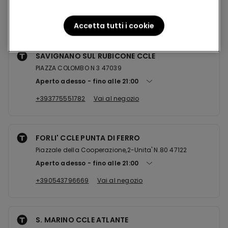
Negozi nelle vicinanze
Accetta tutti i cookie
SAVIGNANO SUL RUBICONE CCLE
PIAZZA COLOMBO N 3 47039
Aperto adesso
fino alle
21:00
+393775551782
Vai al negozio
FORLI' CCLE PUNTA DI FERRO
Piazzale della Cooperazione,2-Unita' N.80 47122
Aperto adesso
fino alle
21:00
+390543796669
Vai al negozio
S. MARINO CCLE ATLANTE