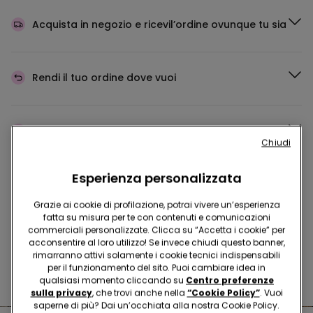
Acquista in negozio e ricevi
l’ordine ovunque tu sia
Rendi il tuo ordine
dove vuoi
Cambia la merce
in negozio
Chiudi
Esperienza personalizzata
Programma Fedeltà
TEZENIS TALENT
Grazie ai cookie di profilazione, potrai vivere un’esperienza
fatta su misura per te con contenuti e comunicazioni
commerciali personalizzate. Clicca su “Accetta i cookie” per
acconsentire al loro utilizzo! Se invece chiudi questo banner,
Hai domande sulle misure di sicurezza nei nostri store?
rimarranno attivi solamente i cookie tecnici indispensabili
per il funzionamento del sito. Puoi cambiare idea in
Leggi le nostre FAQ
qualsiasi momento cliccando su
Centro preferenze
sulla privacy
, che trovi anche nella
“Cookie Policy”
. Vuoi
saperne di più? Dai un’occhiata alla nostra Cookie Policy.