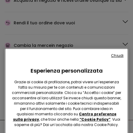
Acquista in negozio e ricevi
l’ordine ovunque tu sia
Rendi il tuo ordine
dove vuoi
Cambia la merce
in negozio
Chiudi
Programma Fedeltà
TEZENIS TALENT
Esperienza personalizzata
Grazie ai cookie di profilazione, potrai vivere un’esperienza
fatta su misura per te con contenuti e comunicazioni
commerciali personalizzate. Clicca su “Accetta i cookie” per
Hai domande sulle misure di sicurezza nei nostri store?
acconsentire al loro utilizzo! Se invece chiudi questo banner,
rimarranno attivi solamente i cookie tecnici indispensabili
Leggi le nostre FAQ
per il funzionamento del sito. Puoi cambiare idea in
qualsiasi momento cliccando su
Centro preferenze
sulla privacy
, che trovi anche nella
“Cookie Policy”
. Vuoi
saperne di più? Dai un’occhiata alla nostra Cookie Policy.
Negozi nelle vicinanze