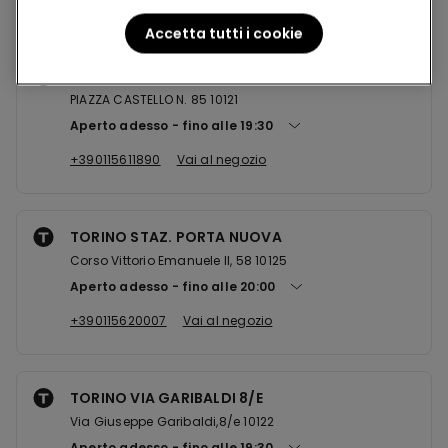
Accetta tutti i cookie
TORINO PIAZZA CASTELLO
PIAZZA CASTELLO N. 85 10121
Aperto adesso
fino alle
19:30
+390115611890
Vai al negozio
TORINO STAZ. PORTA NUOVA
Corso Vittorio Emanuele II, 58 10125
Aperto adesso
fino alle
20:00
+390115620007
Vai al negozio
TORINO VIA GARIBALDI 8/E
Via Giuseppe Garibaldi,8/e 10122
Aperto adesso
fino alle
19:30