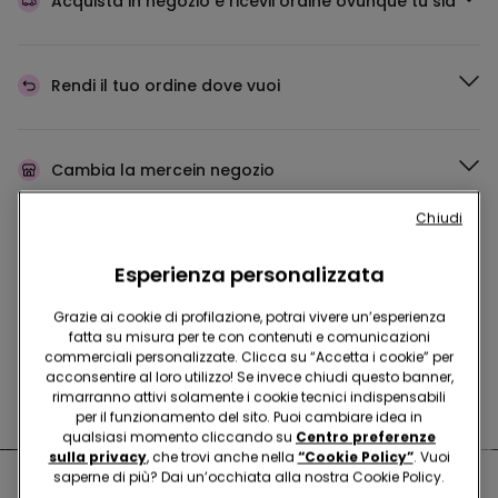
Acquista in negozio e ricevi
l’ordine ovunque tu sia
Rendi il tuo ordine
dove vuoi
Cambia la merce
in negozio
Chiudi
Programma Fedeltà
TEZENIS TALENT
Esperienza personalizzata
Grazie ai cookie di profilazione, potrai vivere un’esperienza
fatta su misura per te con contenuti e comunicazioni
Hai domande sulle misure di sicurezza nei nostri store?
commerciali personalizzate. Clicca su “Accetta i cookie” per
acconsentire al loro utilizzo! Se invece chiudi questo banner,
Leggi le nostre FAQ
rimarranno attivi solamente i cookie tecnici indispensabili
per il funzionamento del sito. Puoi cambiare idea in
qualsiasi momento cliccando su
Centro preferenze
sulla privacy
, che trovi anche nella
“Cookie Policy”
. Vuoi
saperne di più? Dai un’occhiata alla nostra Cookie Policy.
Negozi nelle vicinanze