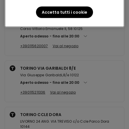
Accetta tutti i cookie
TORINO STAZ. PORTA NUOVA
Corso Vittorio Emanuele II, 58 10125
Aperto adesso
fino alle
20:00
+390115620007
Vai al negozio
TORINO VIA GARIBALDI 8/E
Via Giuseppe Garibaldi,8/e 10122
Aperto adesso
fino alle
20:00
+390115211336
Vai al negozio
TORINO CCLE DORA
LIVORNO 24 ANG. VIA TREVISO c/o Ccle Parco Dora
10144