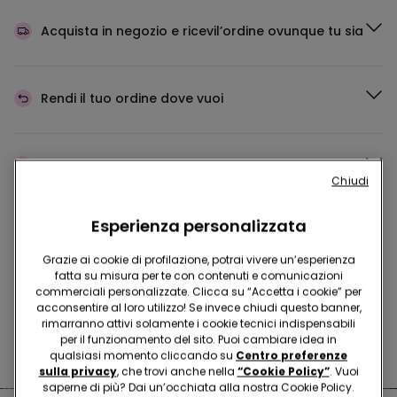
Acquista in negozio e ricevi
l’ordine ovunque tu sia
Rendi il tuo ordine
dove vuoi
Cambia la merce
in negozio
Chiudi
Esperienza personalizzata
Programma Fedeltà
TEZENIS TALENT
Grazie ai cookie di profilazione, potrai vivere un’esperienza
fatta su misura per te con contenuti e comunicazioni
commerciali personalizzate. Clicca su “Accetta i cookie” per
acconsentire al loro utilizzo! Se invece chiudi questo banner,
Hai domande sulle misure di sicurezza nei nostri store?
rimarranno attivi solamente i cookie tecnici indispensabili
per il funzionamento del sito. Puoi cambiare idea in
Leggi le nostre FAQ
qualsiasi momento cliccando su
Centro preferenze
sulla privacy
, che trovi anche nella
“Cookie Policy”
. Vuoi
saperne di più? Dai un’occhiata alla nostra Cookie Policy.