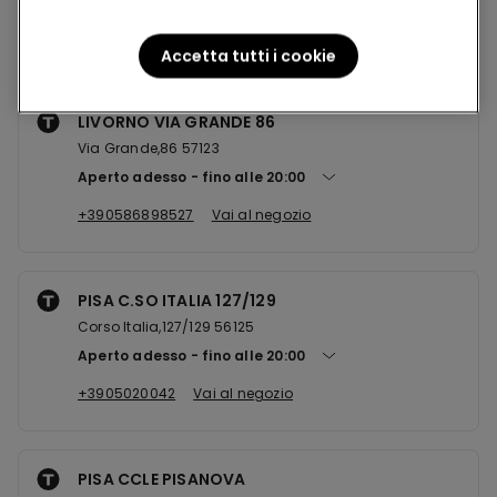
Negozi nelle vicinanze
Accetta tutti i cookie
LIVORNO VIA GRANDE 86
Via Grande,86 57123
Aperto adesso
fino alle
20:00
+390586898527
Vai al negozio
PISA C.SO ITALIA 127/129
Corso Italia,127/129 56125
Aperto adesso
fino alle
20:00
+3905020042
Vai al negozio
PISA CCLE PISANOVA