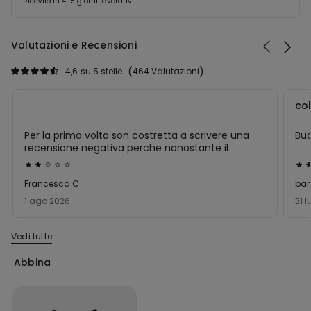
Ricevilo in 4-5 giorni lavorativi
Valutazioni e Recensioni
4,6
su 5 stelle
464 Valutazioni
col
Per la prima volta son costretta a scrivere una
Bu
recensione negativa perche nonostante il
prezzo scritto nella confezione fosse 2,99 mi è
Valutato
Val
stato fatto pagare 3,99 . Ho fatto un reclamo
2
5
Francesca C
bar
per chiedere una spiegazione a riguardo con
su
su
tanto di foto ma non ho mai ricevuto risposta.
1 ago 2026
31 
Che delusione!!!!
5
5
Vedi tutte
Abbina