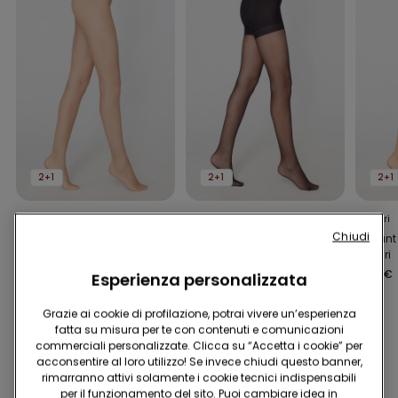
2+1
2+1
2+1
2 Colori
2 Colori
3 Colori
Chiudi
Collant Rete Piccola
Collant Velato Push Up
Collant
20 Den
Denari
4,99 €
5,99 €
4,99 €
Esperienza personalizzata
Grazie ai cookie di profilazione, potrai vivere un’esperienza
fatta su misura per te con contenuti e comunicazioni
commerciali personalizzate. Clicca su “Accetta i cookie” per
Potrebbe piacerti anche
acconsentire al loro utilizzo! Se invece chiudi questo banner,
rimarranno attivi solamente i cookie tecnici indispensabili
per il funzionamento del sito. Puoi cambiare idea in