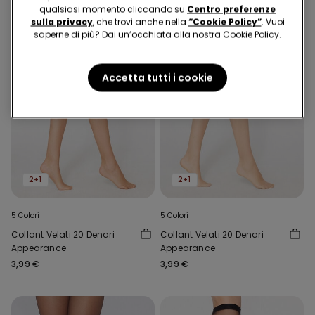
qualsiasi momento cliccando su
Centro preferenze
sulla privacy
, che trovi anche nella
“Cookie Policy”
. Vuoi
saperne di più? Dai un’occhiata alla nostra Cookie Policy.
Accetta tutti i cookie
2+1
2+1
5 Colori
5 Colori
Collant Velati 20 Denari
Collant Velati 20 Denari
Appearance
Appearance
3,99 €
3,99 €