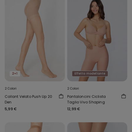
2+1
Effetto modellante
2 Colori
2 Colori
Collant Velato Push Up 20
Pantaloncini Ciclista
Den
Taglio Vivo Shaping
5,99 €
12,99 €