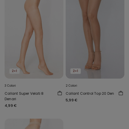
2+1
2+1
3 Colori
2 Colori
Collant Super Velati 8
Collant Control Top 20 Den
Denari
5,99 €
4,99 €