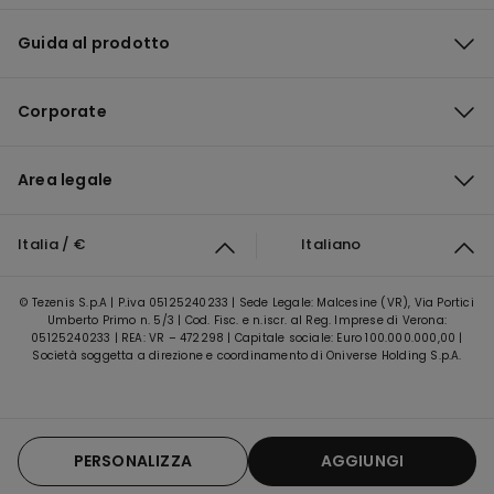
Guida al prodotto
Corporate
Area legale
Italia / €
Italiano
© Tezenis S.p.A | P.iva 05125240233 | Sede Legale: Malcesine (VR), Via Portici
Umberto Primo n. 5/3 | Cod. Fisc. e n.iscr. al Reg. Imprese di Verona:
05125240233 | REA: VR – 472298 | Capitale sociale: Euro 100.000.000,00 |
Società soggetta a direzione e coordinamento di Oniverse Holding S.p.A.
PERSONALIZZA
AGGIUNGI