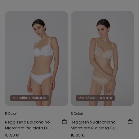
Microfibra Riciclata
Microfibra Riciclata
5 Colori
5 Colori
Reggiseno Balconcino
Reggiseno Balconcino
Microfibra Riciclata Full
Microfibra Riciclata Full
Coverage Prague
Coverage Prague
16,99 €
16,99 €