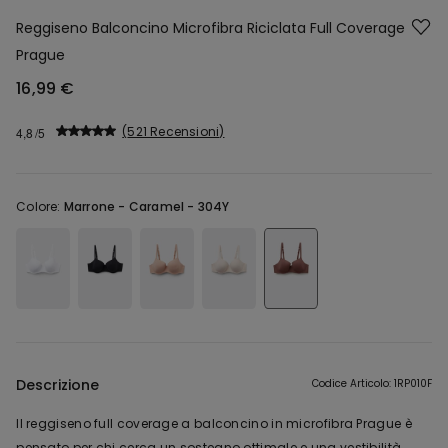
Reggiseno Balconcino Microfibra Riciclata Full Coverage
Prague
16,99 €
521 Recensioni
4,8
Colore:
Marrone -
Caramel - 304Y
Descrizione
Codice Articolo: 1RP010F
Il reggiseno full coverage a balconcino in microfibra Prague è
pensato per chi cerca un sostegno ottimale e una vestibilità