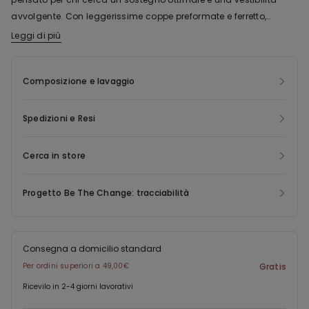
avvolgente. Con leggerissime coppe preformate e ferretto,
garantisce supporto e comfort anche per seni abbondanti,
Leggi di più
Questo capo contiene nylon riciclato Econyl ®, rigenerato a
mentre le spalline più larghe distribuiscono il peso
partire da rifiuti di produzione pre consumer, reti da pesca e
uniformemente, rendendo il capo perfetto per tutto il giorno.
tappeti. Econyl ® ha le identiche caratteristiche del nylon
Composizione e lavaggio
originale, ma può essere riciclato e rimodellato all’infinito,
permettendo di risparmiare energia, emissioni e ridando vita a
Spedizioni e Resi
rifiuti altrimenti destinati allo smaltimento.
Cerca in store
Progetto Be The Change: tracciabilità
Consegna a domicilio standard
Per ordini superiori a 49,00€
Gratis
Ricevilo in 2-4 giorni lavorativi