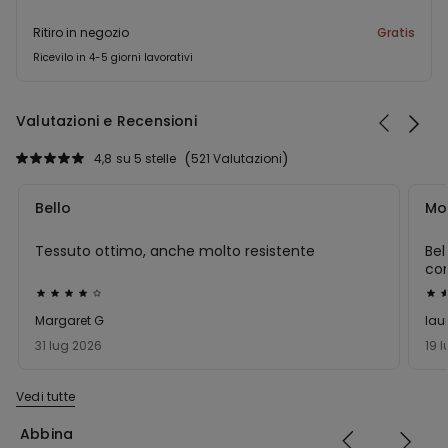
Ritiro in negozio
Gratis
Ricevilo in 4-5 giorni lavorativi
Valutazioni e Recensioni
4,8
su 5 stelle
521 Valutazioni
Bello
Mo
Tessuto ottimo, anche molto resistente
Bel
co
Valutato
Val
4
5
Margaret G
lau
su
su
31 lug 2026
19 
5
5
Vedi tutte
Abbina