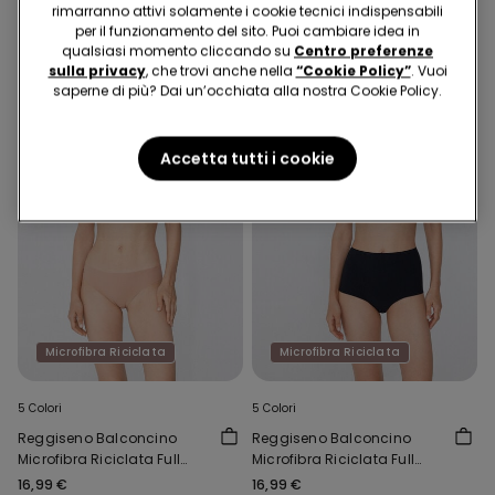
Potrebbe piacerti anche
rimarranno attivi solamente i cookie tecnici indispensabili
per il funzionamento del sito. Puoi cambiare idea in
qualsiasi momento cliccando su
Centro preferenze
sulla privacy
, che trovi anche nella
“Cookie Policy”
. Vuoi
saperne di più? Dai un’occhiata alla nostra Cookie Policy.
Accetta tutti i cookie
Microfibra Riciclata
Microfibra Riciclata
5 Colori
5 Colori
Reggiseno Balconcino
Reggiseno Balconcino
Microfibra Riciclata Full
Microfibra Riciclata Full
Coverage Prague
Coverage Prague
16,99 €
16,99 €