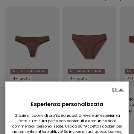
Microfibra Riciclata
Microfibra Riciclata
Micr
4+1 gratis
4+1 gratis
4+1 
Chiudi
8 Colori
5 Colori
9 Colori
Brasiliana in microfibra
Slip Classico in
Brasili
Esperienza personalizzata
riciclata
Microfibra Riciclata
in Micro
5,99 €
5,99 €
5,99 €
Grazie ai cookie di profilazione, potrai vivere un’esperienza
fatta su misura per te con contenuti e comunicazioni
commerciali personalizzate. Clicca su “Accetta i cookie” per
acconsentire al loro utilizzo! Se invece chiudi questo banner,