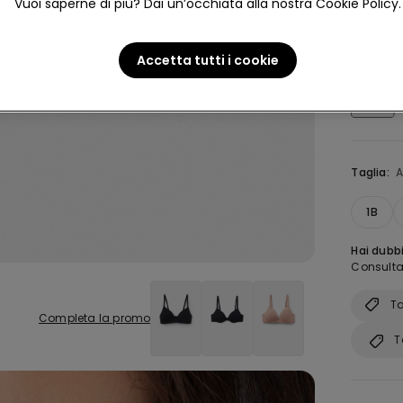
Vuoi saperne di più? Dai un’occhiata alla nostra Cookie Policy.
Colore:
N
Accetta tutti i cookie
Taglia:
A
1B
Hai dubbi
Consulta 
Ta
Completa la promo
T