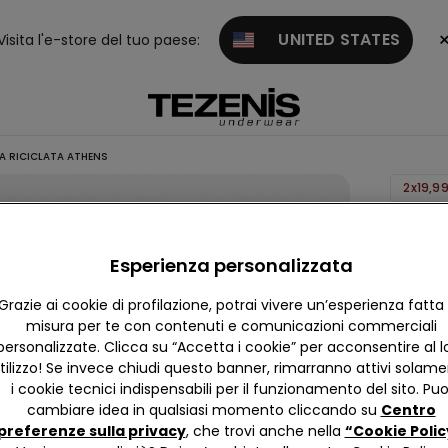
UNITED STATES
Visita l'e-store del tuo paese:
A RICICLATA ATHENS
2x19,9
Reggis
Push-u
Esperienza personalizzata
Microfi
Grazie ai cookie di profilazione, potrai vivere un’esperienza fatta
Ricicla
misura per te con contenuti e comunicazioni commerciali
Athens
personalizzate. Clicca su “Accetta i cookie” per acconsentire al l
12,99 
tilizzo! Se invece chiudi questo banner, rimarranno attivi solam
i cookie tecnici indispensabili per il funzionamento del sito. Puo
cambiare idea in qualsiasi momento cliccando su
Centro
4,7
preferenze sulla privacy
, che trovi anche nella
“Cookie Polic