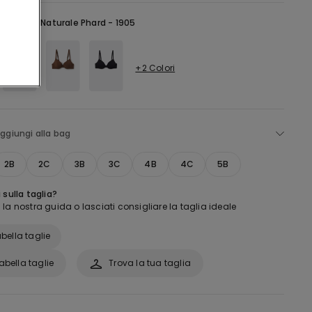
aturale -
Naturale Phard - 1905
+2 Colori
ggiungi alla bag
2B
2C
3B
3C
4B
4C
5B
 sulla taglia?
la nostra guida o lasciati consigliare la taglia ideale
bella taglie
abella taglie
Trova la tua taglia