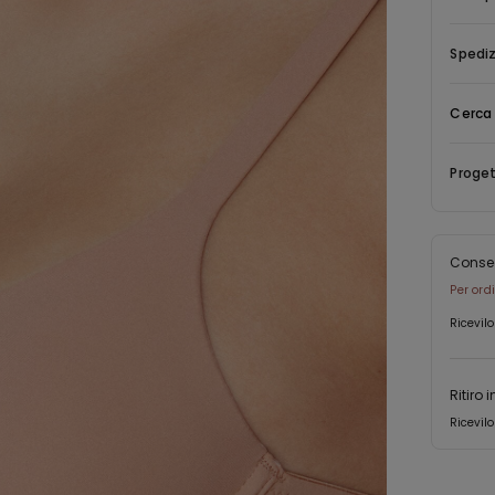
rimodella
ridando v
Spediz
Cerca 
Proget
Conse
Per ord
Ricevilo
Ritiro 
Ricevilo