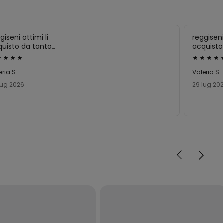
giseni ottimi li
reggiseni
quisto da tanto
acquisto
he per mia figlia
utato
Valutato
5
eria S
Valeria S
su
lug 2026
29 lug 20
5