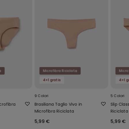
a
Microfibra Riciclata
Micro
4+1 gratis
4+1 g
9 Colori
5 Colori
icrofibra
Brasiliana Taglio Vivo in
Slip Clas
Microfibra Riciclata
Riciclata
5,99 €
5,99 €