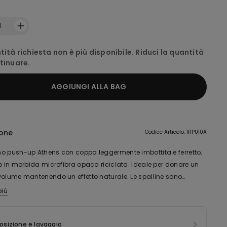
:
1
tità richiesta non è più disponibile. Riduci la quantità
tinuare.
AGGIUNGI ALLA BAG
ione
Codice Articolo: 1RP010A
o push-up Athens con coppa leggermente imbottita e ferretto,
to in morbida microfibra opaca riciclata. Ideale per donare un
volume mantenendo un effetto naturale. Le spalline sono
i e il gancetto del girotorace è doppio a quattro larghezze. Nelle
più
po contiene nylon riciclato Econyl ®, rigenerato a partire da
lla 4B in su, il numero di gancetti della chiusura e la
i produzione pre consumer, reti da pesca e tappeti. Econyl ® ha le
e delle spalline possono subire delle variazioni, per garantire
 caratteristiche del nylon originale, ma può essere riciclato e
sizione e lavaggio
ore vestibilità e comfort.