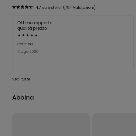
4,7
su 5 stelle
794 Valutazioni
Ottimo rapporto
qualità prezzo
Valutato
5
federica l
su
6 ago 2026
5
Vedi tutte
Abbina