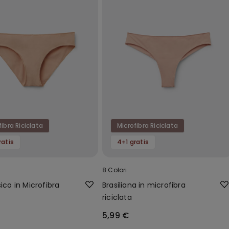
fibra Riciclata
Microfibra Riciclata
ratis
4+1 gratis
8 Colori
sico in Microfibra
Brasiliana in microfibra
riciclata
5,99 €