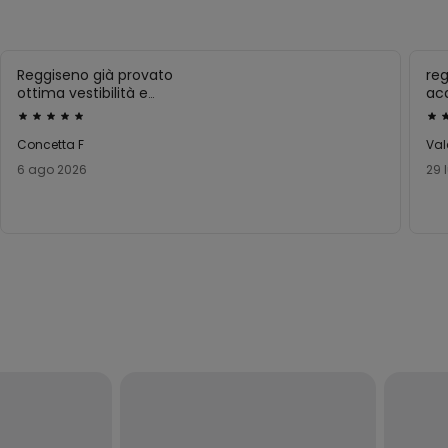
Reggiseno già provato
reg
ottima vestibilità e
ac
scelta di colori
anc
Valutato
Val
5
5
Concetta F
Val
su
su
6 ago 2026
29 
5
5