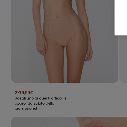
2X19,99€
Scegli uno di questi articoli e
approfitta subito della
promozione!