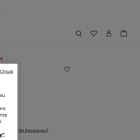
×
9€
eno
Chiudi
p
bra
 su
ta
oro
€
ente
i
794 Recensioni
y”
.