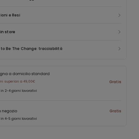
to all’infinito, permettendo di risparmiare energia, emissioni e
ita a rifiuti altrimenti destinati allo smaltimento.
ioni e Resi
in store
to Be The Change: tracciabilità
gna a domicilio standard
ini superiori a 49,00€
Gratis
 in 2-4 giorni lavorativi
in negozio
Gratis
 in 4-5 giorni lavorativi