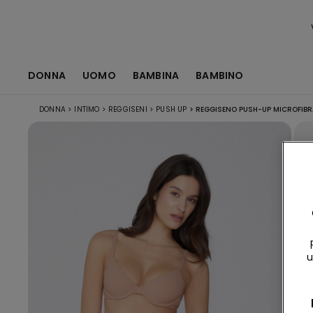
DONNA
UOMO
BAMBINA
BAMBINO
DONNA
>
INTIMO
>
REGGISENI
>
PUSH UP
>
REGGISENO PUSH-UP MICROFIBR
u