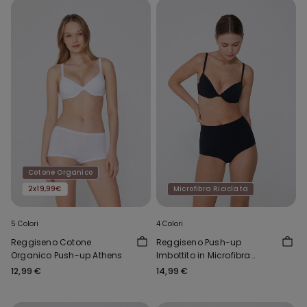
Cotone Organico
2x19,99€
Microfibra Riciclata
5 Colori
4 Colori
Reggiseno Cotone
Reggiseno Push-up
Organico Push-up Athens
Imbottito in Microfibra
Riciclata Venice
12,99 €
14,99 €