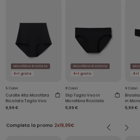
Microfibra Riciclata
Microfibra Riciclata
Micr
4+1 gratis
4+1 gratis
4+1 
5 Colori
8 Colori
9 Colori
Culotte Alta Microfibra
Slip Taglio Vivo in
Brasili
Riciclata Taglio Vivo
Microfibra Riciclata
in Micro
6,99 €
5,99 €
5,99 €
Completa la promo
2x19,99€