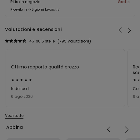
Ritiro in negozio
Gratis
Ricevilo in 4-5 giorni lavorativi
Valutazioni e Recensioni
4,7
su 5 stelle
795 Valutazioni
Ottimo rapporto qualità prezzo
Reg
sce
Valutato
Val
5
5
federica l
Con
su
su
6 ago 2026
6 a
5
5
Vedi tutte
Abbina