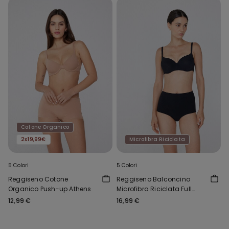
Cotone Organico
2x19,99€
Microfibra Riciclata
5 Colori
5 Colori
Reggiseno Cotone
Reggiseno Balconcino
Organico Push-up Athens
Microfibra Riciclata Full
Coverage Prague
12,99 €
16,99 €