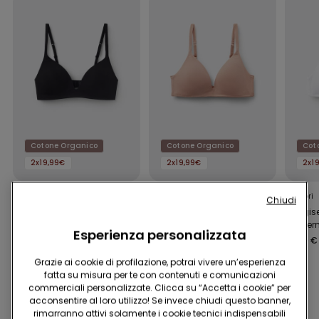
Cotone Organico
Cotone Organico
Cot
2x19,99€
2x19,99€
2x1
5 Colori
5 Colori
5 Colori
Chiudi
Reggiseno Triangolo
Reggiseno Triangolo
Reggis
Leggermente Imbottito
Leggermente Imbottito
Leggerm
Esperienza personalizzata
Cotone Organico
Cotone Organico
Cotone
14,99 €
14,99 €
14,99 €
London
London
London
Grazie ai cookie di profilazione, potrai vivere un’esperienza
fatta su misura per te con contenuti e comunicazioni
commerciali personalizzate. Clicca su “Accetta i cookie” per
Potrebbe piacerti anche
acconsentire al loro utilizzo! Se invece chiudi questo banner,
rimarranno attivi solamente i cookie tecnici indispensabili