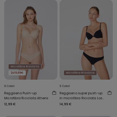
Microfibra Riciclata
2x19,99€
Microfibra Riciclata
6 Colori
5 Colori
Reggiseno Push-up
Reggiseno super push-up
Microfibra Riciclata Athens
in microfibra Riciclata Los
Angeles
12,99 €
14,99 €