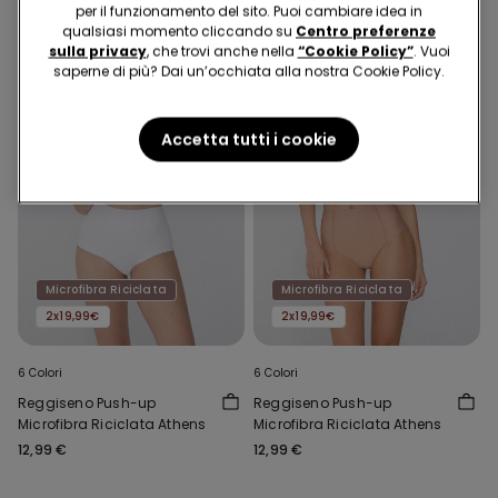
per il funzionamento del sito. Puoi cambiare idea in
qualsiasi momento cliccando su
Centro preferenze
sulla privacy
, che trovi anche nella
“Cookie Policy”
. Vuoi
saperne di più? Dai un’occhiata alla nostra Cookie Policy.
Accetta tutti i cookie
Microfibra Riciclata
Microfibra Riciclata
2x19,99€
2x19,99€
6 Colori
6 Colori
Reggiseno Push-up
Reggiseno Push-up
Microfibra Riciclata Athens
Microfibra Riciclata Athens
12,99 €
12,99 €