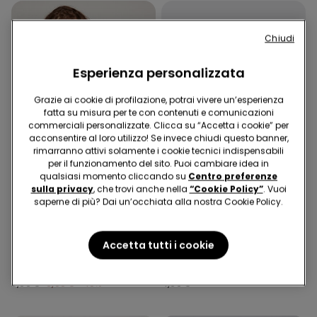
Chiudi
Esperienza personalizzata
Grazie ai cookie di profilazione, potrai vivere un’esperienza
fatta su misura per te con contenuti e comunicazioni
commerciali personalizzate. Clicca su “Accetta i cookie” per
acconsentire al loro utilizzo! Se invece chiudi questo banner,
rimarranno attivi solamente i cookie tecnici indispensabili
per il funzionamento del sito. Puoi cambiare idea in
qualsiasi momento cliccando su
Centro preferenze
Microfibra Riciclata
sulla privacy
, che trovi anche nella
“Cookie Policy”
. Vuoi
-40%
saperne di più? Dai un’occhiata alla nostra Cookie Policy.
1 Colore
4 Colori
Accetta tutti i cookie
Bikini Slip Alto con Arriccio
5 Paia Pedulini in Cotone
Micro Riciclata
Tinta Unita Unisex
9,99 €
6,00 €
-40%
4,99 €