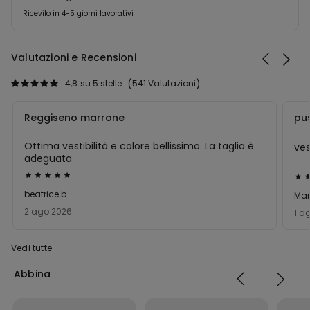
Ricevilo in 4-5 giorni lavorativi
Valutazioni e Recensioni
4,8
su 5 stelle
541 Valutazioni
Reggiseno marrone
pu
Ottima vestibilità e colore bellissimo. La taglia è
ve
adeguata
Valutato
Val
5
5
beatrice b
Mar
su
su
2 ago 2026
1 a
5
5
Vedi tutte
Abbina