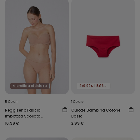
Microfibra Riciclata
4x9,99€ | 8x16,99€
5 Colori
1 Colore
Reggiseno Fascia
Culotte Bambina Cotone
Imbottita Scollata
Basic
Microfibra Riciclata
16,99 €
2,99 €