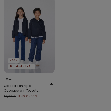
-50%
5 articoli al -70%
3 Colori
Giacca con Zip e
Cappuccio in Tessuto
Tecnico Bimbi Unisex
22,99 €
11,49 €
-50%