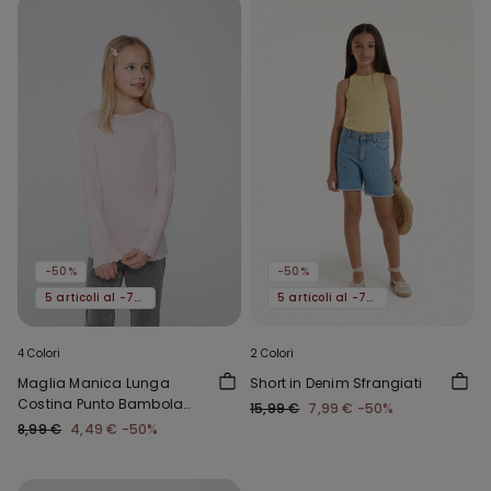
-50%
-50%
5 articoli al -70%
5 articoli al -70%
4 Colori
2 Colori
Maglia Manica Lunga
Short in Denim Sfrangiati
Costina Punto Bambola
15,99 €
7,99 €
-50%
Girocollo Bimba
8,99 €
4,49 €
-50%