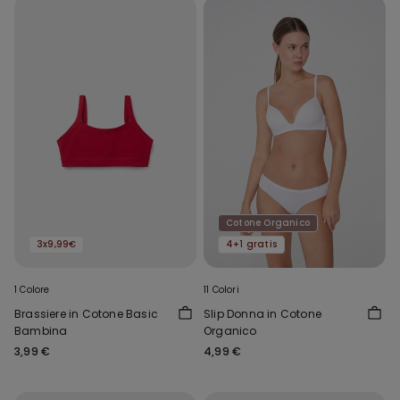
Cotone Organico
3x9,99€
4+1 gratis
1 Colore
11 Colori
Brassiere in Cotone Basic
Slip Donna in Cotone
Bambina
Organico
3,99 €
4,99 €