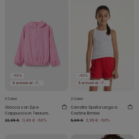
-50%
-50%
5 articoli al -70%
5 articoli al -70%
3 Colori
2 Colori
Giacca con Zip e
Canotta Spalla Larga a
Cappuccio in Tessuto
Costine Bimba
Tecnico Bimbi Unisex
22,99 €
11,49 €
-50%
5,99 €
2,99 €
-50%