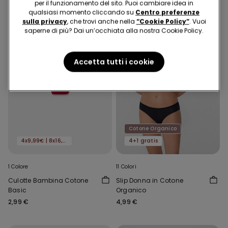
per il funzionamento del sito. Puoi cambiare idea in
qualsiasi momento cliccando su
Centro preferenze
sulla privacy
, che trovi anche nella
“Cookie Policy”
. Vuoi
saperne di più? Dai un’occhiata alla nostra Cookie Policy.
Accetta tutti i cookie
Cotone Organico
4x9,99€ | 8x16,99€
4+1 gratis
1 Colore
11 Colori
Culotte Bambina Cotone
Slip Donna in Cotone
Basic
Organico
2,99 €
4,99 €