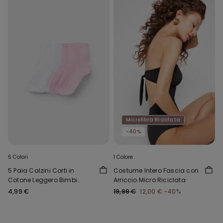
Microfibra Riciclata
-40%
5 Colori
1 Colore
5 Paia Calzini Corti in
Costume Intero Fascia con
Cotone Leggero Bimbi
Arriccio Micro Riciclata
Unisex
4,99 €
19,99 €
12,00 €
-40%