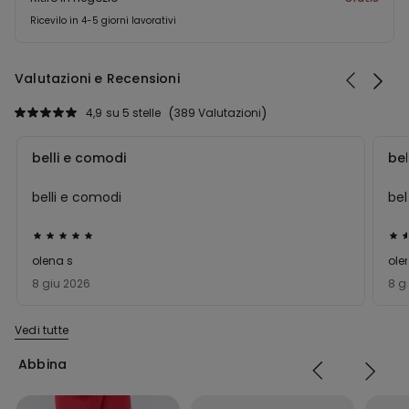
Ricevilo in 4-5 giorni lavorativi
Valutazioni e Recensioni
4,9
su 5 stelle
389 Valutazioni
belli e comodi
bel
belli e comodi
bel
Valutato
Val
5
5
olena s
ole
su
su
8 giu 2026
8 g
5
5
Vedi tutte
Abbina