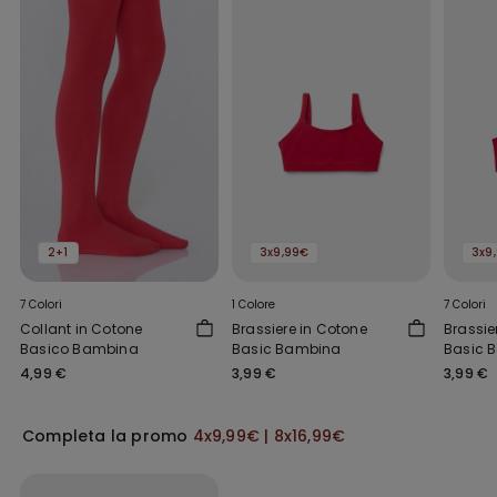
2+1
3x9,99€
3x9
7 Colori
1 Colore
7 Colori
Collant in Cotone
Brassiere in Cotone
Brassie
Basico Bambina
Basic Bambina
Basic 
4,99 €
3,99 €
3,99 €
Completa la promo
4x9,99€ | 8x16,99€