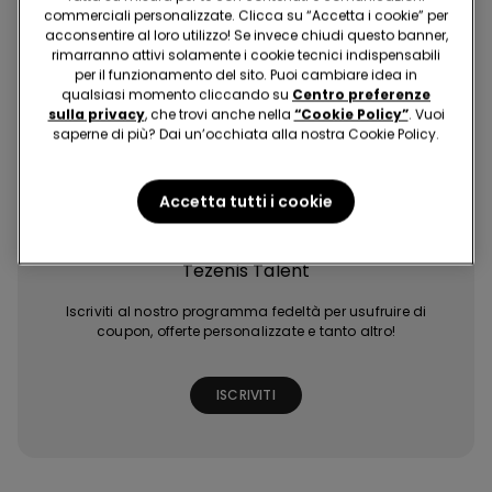
commerciali personalizzate. Clicca su “Accetta i cookie” per
acconsentire al loro utilizzo! Se invece chiudi questo banner,
rimarranno attivi solamente i cookie tecnici indispensabili
per il funzionamento del sito. Puoi cambiare idea in
qualsiasi momento cliccando su
Centro preferenze
sulla privacy
, che trovi anche nella
“Cookie Policy”
. Vuoi
saperne di più? Dai un’occhiata alla nostra Cookie Policy.
Acquisti facili e
Ultime tendenze
Promozioni
Extra punti con
veloci
a portata di click
esclusive
giochi e missioni
Accetta tutti i cookie
Tezenis Talent
Iscriviti al nostro programma fedeltà per usufruire di
coupon, offerte personalizzate e tanto altro!
ISCRIVITI