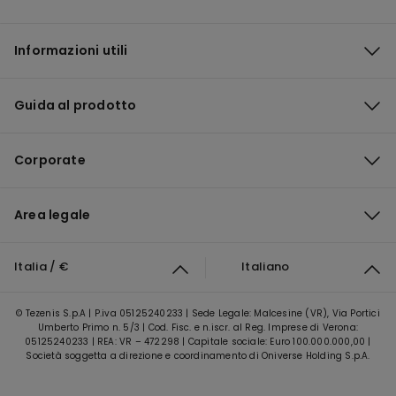
Informazioni utili
Guida al prodotto
Corporate
Area legale
Italia / €
Italiano
© Tezenis S.p.A | P.iva 05125240233 | Sede Legale: Malcesine (VR), Via Portici
Umberto Primo n. 5/3 | Cod. Fisc. e n.iscr. al Reg. Imprese di Verona:
05125240233 | REA: VR – 472298 | Capitale sociale: Euro 100.000.000,00 |
Società soggetta a direzione e coordinamento di Oniverse Holding S.p.A.