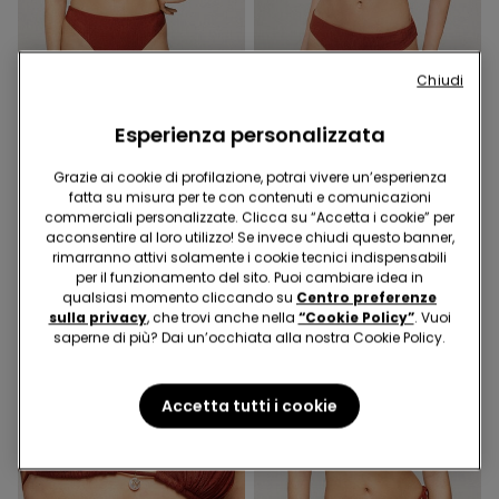
Chiudi
-40%
-40%
Esperienza personalizzata
1 Colore
1 Colore
Grazie ai cookie di profilazione, potrai vivere un’esperienza
Bikini Brasiliano Paradise
Bikini Slip Classico
fatta su misura per te con contenuti e comunicazioni
Bay Rum
Paradise Bay Rum
commerciali personalizzate. Clicca su “Accetta i cookie” per
9,99 €
6,00 €
-40%
9,99 €
6,00 €
-40%
acconsentire al loro utilizzo! Se invece chiudi questo banner,
rimarranno attivi solamente i cookie tecnici indispensabili
per il funzionamento del sito. Puoi cambiare idea in
qualsiasi momento cliccando su
Centro preferenze
sulla privacy
, che trovi anche nella
“Cookie Policy”
. Vuoi
saperne di più? Dai un’occhiata alla nostra Cookie Policy.
Accetta tutti i cookie