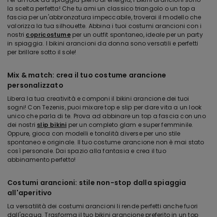
la scelta perfetta! Che tu ami un classico triangolo o un top a
fascia per un'abbronzatura impeccabile, troverai il modello che
valorizza la tua silhouette. Abbina i tuoi costumi arancioni con i
nostri
copricostume
per un outfit spontaneo, ideale per un party
in spiaggia. I bikini arancioni da donna sono versatili e perfetti
per brillare sotto il sole!
Mix & match: crea il tuo costume arancione
personalizzato
Libera la tua creatività e componi il bikini arancione dei tuoi
sogni! Con Tezenis, puoi mixare top e slip per dare vita a un look
unico che parla di te. Prova ad abbinare un top a fascia con uno
dei nostri
slip bikini
per un completo glam e super femminile.
Oppure, gioca con modelli e tonalità diverse per uno stile
spontaneo e originale. Il tuo costume arancione non è mai stato
così personale. Dai spazio alla fantasia e crea il tuo
abbinamento perfetto!
Costumi arancioni: stile non-stop dalla spiaggia
all'aperitivo
La versatilità dei costumi arancioni li rende perfetti anche fuori
dall'acqua. Trasforma il tuo bikini arancione preferito in un top