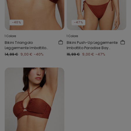
-40%
-47%
1 Colore
1 Colore
Bikini Triangolo
Bikini Push-Up Leggermente
Leggermente Imbottito
Imbottito Paradise Bay
Paradise Bay Rum
Rum
14,99 €
9,00 €
-40%
16,99 €
9,00 €
-47%