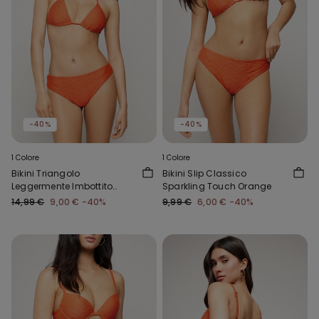
-40%
-40%
1 Colore
1 Colore
Bikini Triangolo
Bikini Slip Classico
Leggermente Imbottito
Sparkling Touch Orange
Sparkling Touch Orange
14,99 €
9,00 €
-40%
9,99 €
6,00 €
-40%