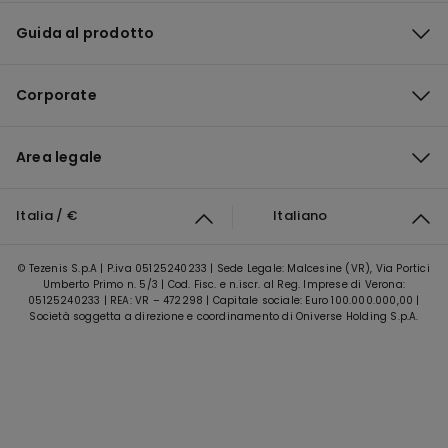
Guida al prodotto
Corporate
Area legale
Italia / €
Italiano
© Tezenis S.p.A | P.iva 05125240233 | Sede Legale: Malcesine (VR), Via Portici
Umberto Primo n. 5/3 | Cod. Fisc. e n.iscr. al Reg. Imprese di Verona:
05125240233 | REA: VR – 472298 | Capitale sociale: Euro 100.000.000,00 |
Società soggetta a direzione e coordinamento di Oniverse Holding S.p.A.