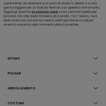
super trendy da abbinare a un paio di shorts in denim o a una
gonna leggera per un look da festival o un aperitivo al tramonto.
Aggiungi qualche
accessorio mare
e una camicia aperta per
passare con stile dalla tintarella alla serata. Con Tezenis, i tuoi
bikini arancioni da donna creano outfit spontanei e cool per
vivere al massimo ogni momento della tua estate.
INTIMO
PIGIAMI
ABBIGLIAMENTO
COSTUMI