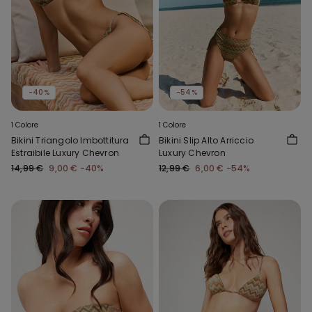
-40%
-54%
1 Colore
1 Colore
Bikini Triangolo Imbottitura
Bikini Slip Alto Arriccio
Estraibile Luxury Chevron
Luxury Chevron
14,99 €
9,00 €
-40%
12,99 €
6,00 €
-54%