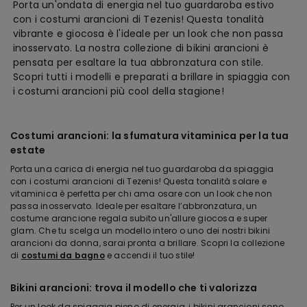
Porta un'ondata di energia nel tuo guardaroba estivo
con i costumi arancioni di Tezenis! Questa tonalità
vibrante e giocosa è l'ideale per un look che non passa
inosservato. La nostra collezione di bikini arancioni è
pensata per esaltare la tua abbronzatura con stile.
Scopri tutti i modelli e preparati a brillare in spiaggia con
i costumi arancioni più cool della stagione!
Costumi arancioni: la sfumatura vitaminica per la tua
estate
Porta una carica di energia nel tuo guardaroba da spiaggia
con i costumi arancioni di Tezenis! Questa tonalità solare e
vitaminica è perfetta per chi ama osare con un look che non
passa inosservato. Ideale per esaltare l’abbronzatura, un
costume arancione regala subito un'allure giocosa e super
glam. Che tu scelga un modello intero o uno dei nostri bikini
arancioni da donna, sarai pronta a brillare. Scopri la collezione
di
costumi da bagno
e accendi il tuo stile!
Bikini arancioni: trova il modello che ti valorizza
Per un look da spiaggia pieno di energia, i bikini arancioni sono