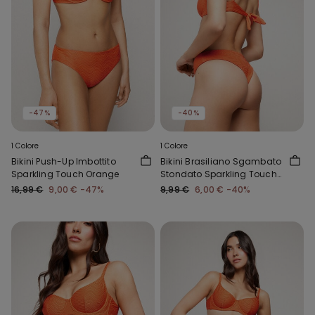
-47%
-40%
1 Colore
1 Colore
Bikini Push-Up Imbottito
Bikini Brasiliano Sgambato
Sparkling Touch Orange
Stondato Sparkling Touch
Orange
16,99 €
9,00 €
-47%
9,99 €
6,00 €
-40%