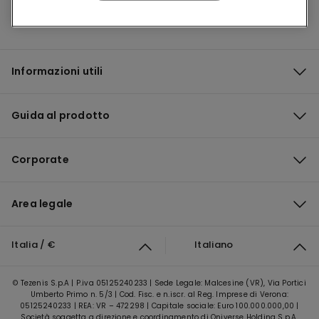
Informazioni utili
Guida al prodotto
Corporate
Area legale
Italia / €
Italiano
© Tezenis S.p.A | P.iva 05125240233 | Sede Legale: Malcesine (VR), Via Portici
Umberto Primo n. 5/3 | Cod. Fisc. e n.iscr. al Reg. Imprese di Verona:
05125240233 | REA: VR – 472298 | Capitale sociale: Euro 100.000.000,00 |
Società soggetta a direzione e coordinamento di Oniverse Holding S.p.A.