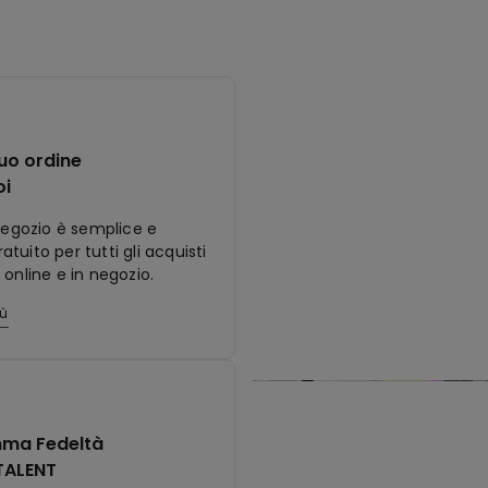
tuo ordine
oi
 negozio è semplice e
tuito per tutti gli acquisti
 online e in negozio.
iù
ma Fedeltà
TALENT