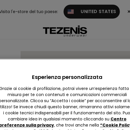
UNITED STATES
Visita l'e-store del tuo paese:
Esperienza personalizzata
Grazie ai cookie di profilazione, potrai vivere un’esperienza fatta
misura per te con contenuti e comunicazioni commerciali
oli,
IT
personalizzate. Clicca su “Accetta i cookie” per acconsentire al l
tilizzo! Se invece chiudi questo banner, rimarranno attivi solam
i cookie tecnici indispensabili per il funzionamento del sito. Puo
cambiare idea in qualsiasi momento cliccando su
Centro
preferenze sulla privacy
, che trovi anche nella
“Cookie Polic