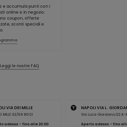
ora e accumula punti con i
sti online e in negozio.
ano coupon, offerte
zate, sconti speciali e
o.
programma
Leggi le nostre FAQ
LI VIA DEI MILLE
NAPOLI VIA L. GIORD
EI MILLE 62/66 80121
Via Luca Giordano,122 A-
to adesso
fino alle
20:00
Aperto adesso
fino al