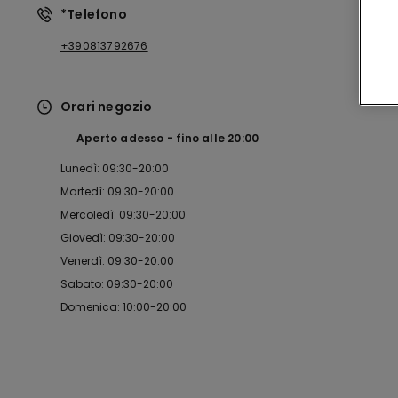
*Telefono
+390813792676
Orari negozio
Aperto adesso
fino alle
20:00
Lunedì: 09:30-20:00
Martedì: 09:30-20:00
Mercoledì: 09:30-20:00
Giovedì: 09:30-20:00
Venerdì: 09:30-20:00
Sabato: 09:30-20:00
Domenica: 10:00-20:00