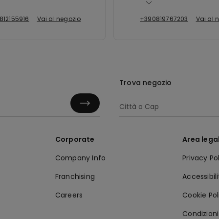
812155916
Vai al negozio
+390819767203
Vai al 
Trova negozio
Corporate
Area lega
Company Info
Privacy Po
Franchising
Accessibil
Careers
Cookie Pol
Condizioni 