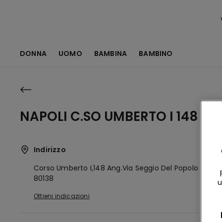
DONNA
UOMO
BAMBINA
BAMBINO
NAPOLI C.SO UMBERTO I 148
Indirizzo
Corso Umberto I,148 Ang.via Seggio Del Popolo 10
Nap
80138
u
Ottieni indicazioni