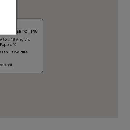
.SO UMBERTO I 148
rto I,148 Ang.Via
Popolo 10
esso
fino alle
cazioni