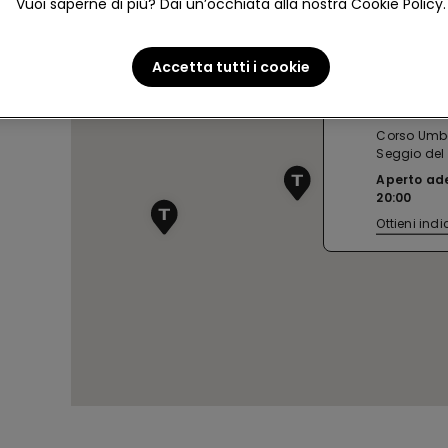
Vuoi saperne di più? Dai un’occhiata alla nostra Cookie Policy.
Accetta tutti i cookie
NAPOLI C
Corso Umbe
Seggio del 
Aperto ad
20:00
Ottieni indi