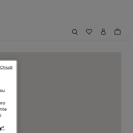
×
Chiudi
 su
oro
ente
i
y”
.