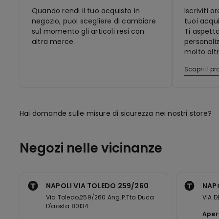
Quando rendi il tuo acquisto in
Iscriviti 
negozio, puoi scegliere di cambiare
tuoi acqui
sul momento gli articoli resi con
Ti aspett
altra merce.
personaliz
molto altr
Scopri il 
Hai domande sulle misure di sicurezza nei nostri store?
Negozi nelle vicinanze
NAPOLI VIA TOLEDO 259/260
NAPO
Via Toledo,259/260 Ang.P.Tta Duca
VIA D
D'aosta 80134
Aper