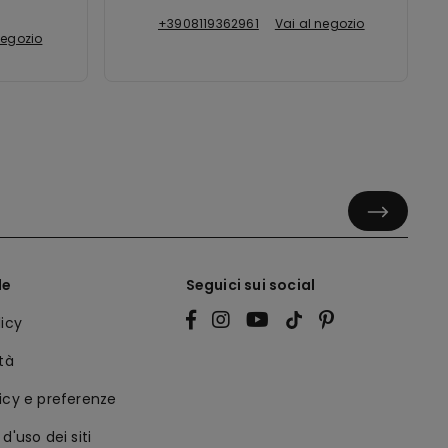
+3908119362961
Vai al negozio
negozio
le
Seguici sui social
licy
ità
icy e preferenze
d'uso dei siti