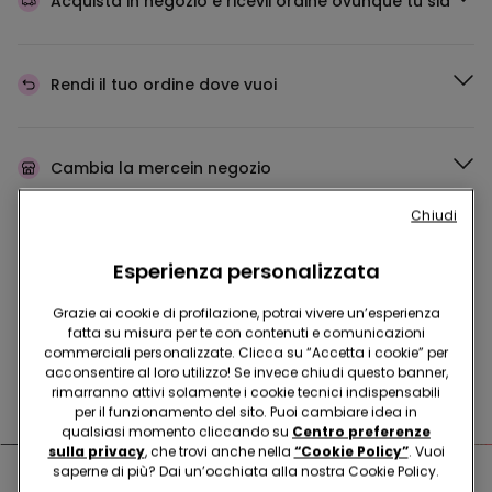
Acquista in negozio e ricevi
l’ordine ovunque tu sia
Rendi il tuo ordine
dove vuoi
Cambia la merce
in negozio
Chiudi
Programma Fedeltà
TEZENIS TALENT
Esperienza personalizzata
Grazie ai cookie di profilazione, potrai vivere un’esperienza
fatta su misura per te con contenuti e comunicazioni
Hai domande sulle misure di sicurezza nei nostri store?
commerciali personalizzate. Clicca su “Accetta i cookie” per
acconsentire al loro utilizzo! Se invece chiudi questo banner,
Leggi le nostre FAQ
rimarranno attivi solamente i cookie tecnici indispensabili
per il funzionamento del sito. Puoi cambiare idea in
qualsiasi momento cliccando su
Centro preferenze
sulla privacy
, che trovi anche nella
“Cookie Policy”
. Vuoi
saperne di più? Dai un’occhiata alla nostra Cookie Policy.
Negozi nelle vicinanze