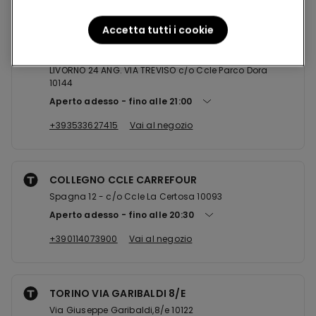
Accetta tutti i cookie
TORINO CCLE DORA
LIVORNO 24 ANG. VIA TREVISO c/o Ccle Parco Dora
10144
Aperto adesso
fino alle
21:00
+393533627415
Vai al negozio
COLLEGNO CCLE CARREFOUR
Spagna 12 - c/o Ccle La Certosa 10093
Aperto adesso
fino alle
20:30
+390114073900
Vai al negozio
TORINO VIA GARIBALDI 8/E
Via Giuseppe Garibaldi,8/e 10122