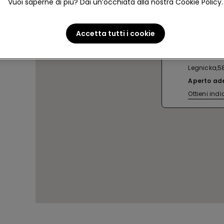
Vuoi saperne di più? Dai un’occhiata alla nostra Cookie Policy.
Accetta tutti i cookie
WROCLAW
Legnicka,5
Aperto ad
Ottieni indi