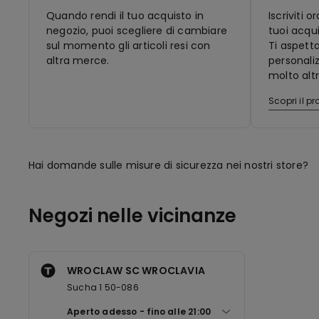
Quando rendi il tuo acquisto in
Iscriviti 
negozio, puoi scegliere di cambiare
tuoi acqui
sul momento gli articoli resi con
Ti aspett
altra merce.
personaliz
molto altr
Scopri il 
Hai domande sulle misure di sicurezza nei nostri store?
Negozi nelle vicinanze
WROCLAW SC WROCLAVIA
Sucha 1 50-086
Aperto adesso
fino alle
21:00