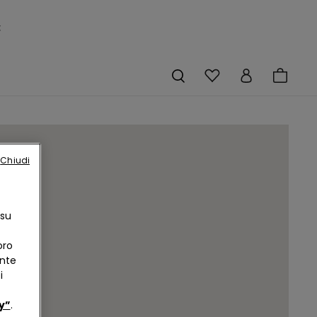
×
Chiudi
 su
oro
ente
i
y”
.