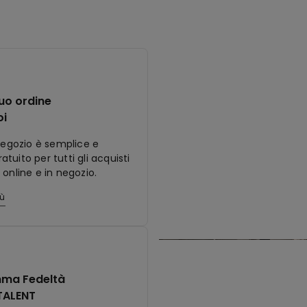
tuo ordine
oi
 negozio è semplice e
tuito per tutti gli acquisti
 online e in negozio.
iù
ma Fedeltà
TALENT