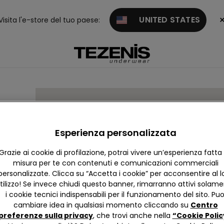
UNITED STATES
Visita l'e-store del tuo paese:
Esperienza personalizzata
Grazie ai cookie di profilazione, potrai vivere un’esperienza fatta
misura per te con contenuti e comunicazioni commerciali
personalizzate. Clicca su “Accetta i cookie” per acconsentire al l
tilizzo! Se invece chiudi questo banner, rimarranno attivi solam
i cookie tecnici indispensabili per il funzionamento del sito. Puo
cambiare idea in qualsiasi momento cliccando su
Centro
preferenze sulla privacy
, che trovi anche nella
“Cookie Polic