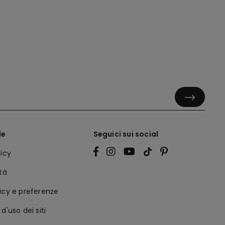
le
Seguici sui social
licy
ità
icy e preferenze
d'uso dei siti