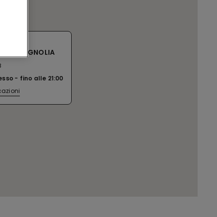
 SC MAGNOLIA
8
esso
fino alle
21:00
cazioni