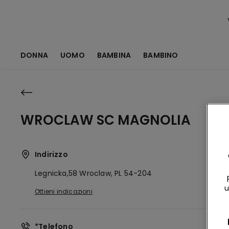
DONNA
UOMO
BAMBINA
BAMBINO
WROCLAW SC MAGNOLIA
Indirizzo
Legnicka,58
Wroclaw,
PL
54-204
u
Ottieni indicazioni
*Telefono