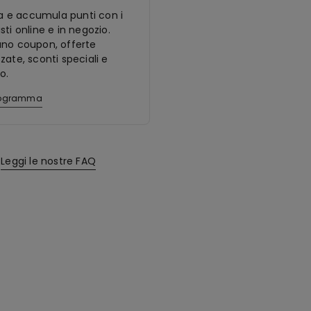
ora e accumula punti con i
sti online e in negozio.
ano coupon, offerte
zate, sconti speciali e
o.
programma
Leggi le nostre FAQ